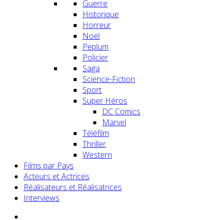
Guerre
Historique
Horreur
Noël
Peplum
Policier
Saga
Science-Fiction
Sport
Super Héros
DC Comics
Marvel
Téléfilm
Thriller
Western
Films par Pays
Acteurs et Actrices
Réalisateurs et Réalisatrices
Interviews