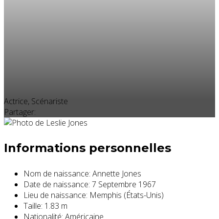
Actrice, Scénariste
Partager:
Informations personnelles
Nom de naissance:
Annette Jones
Date de naissance:
7 Septembre 1967
Lieu de naissance:
Memphis (États-Unis)
Taille:
1.83 m
Nationalité:
Américaine