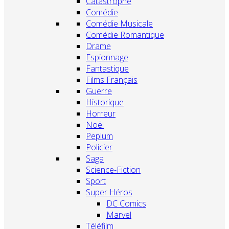
Catastrophe
Comédie
Comédie Musicale
Comédie Romantique
Drame
Espionnage
Fantastique
Films Français
Guerre
Historique
Horreur
Noël
Peplum
Policier
Saga
Science-Fiction
Sport
Super Héros
DC Comics
Marvel
Téléfilm