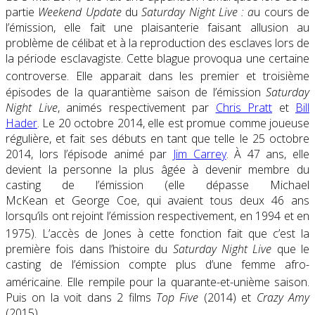
partie
Weekend Update
du
Saturday Night Live : a
u cours de
l’émission, elle fait une plaisanterie faisant allusion au
problème de célibat et à la reproduction des esclaves lors de
la période esclavagiste. Cette blague provoqua une certaine
controverse
. Elle apparait dans les premier et troisième
épisodes de la quarantième saison de l’émission
Saturday
Night Live
, animés respectivement par
Chris Pratt
et
Bill
Hader
. Le
20 octobre 2014
, elle est promue comme joueuse
régulière, et fait ses débuts en tant que telle le
25 octobre
2014
, lors l’épisode animé par
Jim Carrey
. À 47 ans, elle
devient la personne la plus âgée à devenir membre du
casting de l’émission (elle dépasse Michael
McKean et George Coe, qui avaient tous deux 46 ans
lorsqu’ils ont rejoint l’émission respectivement, en 1994 et en
1975)
. L’accès de Jones à cette fonction fait que c’est la
première fois dans l’histoire du
Saturday Night Live
que le
casting de l’émission compte plus d’une femme afro-
américaine
. Elle rempile pour la quarante-et-unième saison.
Puis on la voit dans 2 films
Top Five
(2014) et
Crazy Amy
(2015).