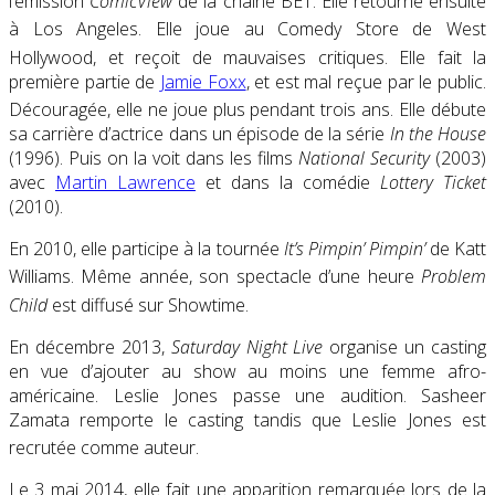
l’émission
ComicView
de la chaîne BET. Elle retourne ensuite
à Los Angeles
. Elle joue au Comedy Store de West
Hollywood, et reçoit de mauvaises critiques
. Elle fait la
première partie de
Jamie Foxx
, et est mal reçue par le public.
Découragée, elle ne joue plus pendant trois ans
. Elle débute
sa carrière d’actrice dans un épisode de la série
In the House
(1996). Puis on la voit dans les films
National Security
(2003)
avec
Martin Lawrence
et dans la comédie
Lottery Ticket
(2010).
En 2010, elle participe à la tournée
It’s Pimpin’ Pimpin’
de Katt
Williams
. Même année, son spectacle d’une heure
Problem
Child
est diffusé sur Showtime
.
En
décembre 2013
,
Saturday Night Live
organise un casting
en vue d’ajouter au show au moins une femme afro-
américaine. Leslie Jones passe une audition. Sasheer
Zamata remporte le casting tandis que Leslie Jones est
recrutée comme auteur
.
Le
3 mai 2014
, elle fait une apparition remarquée lors de la