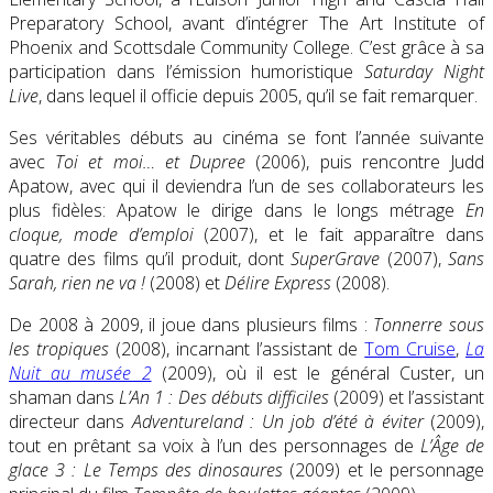
Preparatory School, avant d’intégrer The Art Institute of
Phoenix and Scottsdale Community College. C’est grâce à sa
participation dans l’émission humoristique
Saturday Night
Live
, dans lequel il officie depuis 2005, qu’il se fait remarquer.
Ses véritables débuts au cinéma se font l’année suivante
avec
Toi et moi… et Dupree
(2006), puis rencontre Judd
Apatow, avec qui il deviendra l’un de ses collaborateurs les
plus fidèles: Apatow le dirige dans le longs métrage
En
cloque, mode d’emploi
(2007), et le fait apparaître dans
quatre des films qu’il produit, dont
SuperGrave
(2007),
Sans
Sarah, rien ne va !
(2008) et
Délire Express
(2008).
De 2008 à 2009, il joue dans plusieurs films :
Tonnerre sous
les tropiques
(2008), incarnant l’assistant de
Tom Cruise
,
La
Nuit au musée 2
(2009), où il est le général Custer, un
shaman dans
L’An 1 : Des débuts difficiles
(2009) et l’assistant
directeur dans
Adventureland : Un job d’été à éviter
(2009),
tout en prêtant sa voix à l’un des personnages de
L’Âge de
glace 3 : Le Temps des dinosaures
(2009) et le personnage