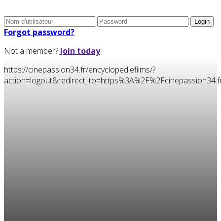
Forgot password?
Not a member?
Join today
https://cinepassion34.fr/encyclopediefilms/?
action=logout&redirect_to=https%3A%2F%2Fcinepassion3