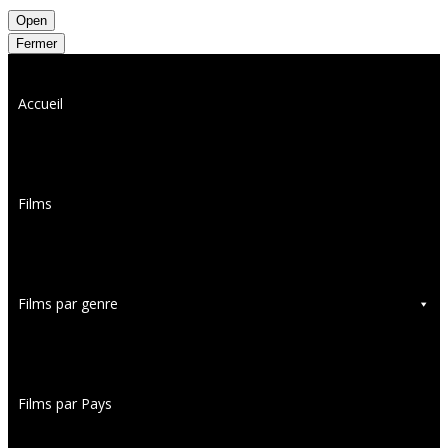
Open
Fermer
Accueil
Films
Films par genre
Films par Pays