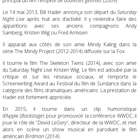
principal du film
Tempête de boulettes géantes
(2009).
Le 14 mai 2013, Bill Hader annonça son départ du
Saturday
Night Live
après huit ans d’activité. Il y reviendra faire des
apparitions avec ses anciens compagnons Andy
Samberg, Kristen Wiig ou Fred Armisen.
Il apparait aux côtés de son amie Mindy Kaling dans la
série The Mindy Project (2012-2014) diffusée sur la Fox.
Il tourne le film The Skeleton Twins (2014), avec son amie
du Saturday Night Live Kristen Wiig. Le film est adoubé par la
critique et sur les réseaux sociaux, et remporte le
Screenwriting Award au Festival du film de Sundance dans la
catégorie des films dramatiques américains. La prestation de
Hader est fortement appréciée.
En 2015, il tourne dans un clip humoristique
d’Apple (
Backstage
) pour promouvoir la conférence WWDC, il
joue le rôle de “
David LeGary
“, directeur de la WWDC, et met
alors en scène un show musical en parodiant le film
américain
Birdman
(2014).