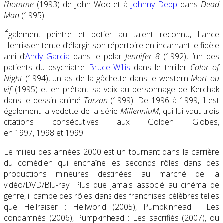
l’homme
(1993) de John Woo et à
Johnny Depp
dans
Dead
Man
(1995).
Également peintre et potier au talent reconnu, Lance
Henriksen tente d’élargir son répertoire en incarnant le fidèle
ami d’
Andy Garcia
dans le polar
Jennifer 8
(1992), l’un des
patients du psychiatre
Bruce Willis
dans le thriller
Color of
Night
(1994), un as de la gâchette dans le western
Mort ou
vif
(1995) et en prêtant sa voix au personnage de Kerchak
dans le dessin animé
Tarzan
(1999). De 1996 à 1999, il est
également la vedette de la série
MillenniuM
, qui lui vaut trois
citations consécutives aux Golden Globes,
en 1997, 1998 et 1999.
Le milieu des années 2000 est un tournant dans la carrière
du comédien qui enchaîne les seconds rôles dans des
productions mineures destinées au marché de la
vidéo/DVD/Blu-ray. Plus que jamais associé au cinéma de
genre, il campe des rôles dans des franchises célèbres telles
que Hellraiser : Hellworld (2005), Pumpkinhead : Les
condamnés (2006), Pumpkinhead : Les sacrifiés (2007), ou