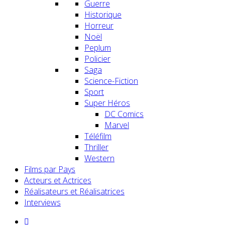
Guerre
Historique
Horreur
Noël
Peplum
Policier
Saga
Science-Fiction
Sport
Super Héros
DC Comics
Marvel
Téléfilm
Thriller
Western
Films par Pays
Acteurs et Actrices
Réalisateurs et Réalisatrices
Interviews