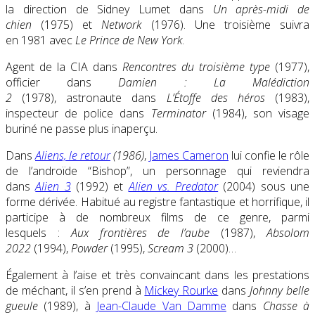
la direction de Sidney Lumet dans
Un après-midi de
chien
(1975) et
Network
(1976). Une troisième suivra
en 1981 avec
Le Prince de New York
.
Agent de la CIA dans
Rencontres du troisième type
(1977),
officier dans
Damien : La Malédiction
2
(1978), astronaute dans
L’Étoffe des héros
(1983),
inspecteur de police dans
Terminator
(1984), son visage
buriné ne passe plus inaperçu.
Dans
Aliens, le retour
(1986)
,
James Cameron
lui confie le rôle
de l’androïde “Bishop”, un personnage qui reviendra
dans
Alien 3
(1992) et
Alien vs. Predator
(2004) sous une
forme dérivée. Habitué au registre fantastique et horrifique, il
participe à de nombreux films de ce genre, parmi
lesquels :
Aux frontières de l’aube
(1987),
Absolom
2022
(1994),
Powder
(1995),
Scream 3
(2000)…
Également à l’aise et très convaincant dans les prestations
de méchant, il s’en prend à
Mickey Rourke
dans
Johnny belle
gueule
(1989), à
Jean-Claude Van Damme
dans
Chasse à