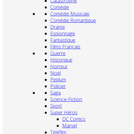
Catastrophe
Comédie
Comédie Musicale
Comédie Romantique
Drame
Espionnage
Fantastique
Films Français
Guerre
Historique
Horreur
Noël
Peplum
Policier
Saga
Science-Fiction
Sport
Super Héros
DC Comics
Marvel
Téléfilm