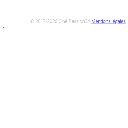
© 2017-2026 Ciné Passion34
Mentions légales
x
Défiler
vers
le
haut