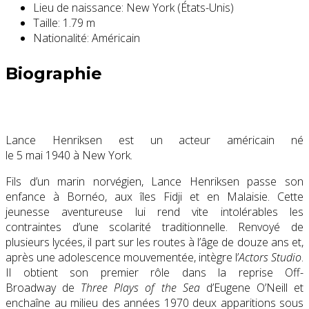
Lieu de naissance:
New York (États-Unis)
Taille:
1.79 m
Nationalité:
Américain
Biographie
Lance Henriksen est un acteur américain né
le
5 mai 1940
à New York.
Fils d’un marin norvégien, Lance Henriksen passe son
enfance à Bornéo, aux îles Fidji et en Malaisie. Cette
jeunesse aventureuse lui rend vite intolérables les
contraintes d’une scolarité traditionnelle. Renvoyé de
plusieurs lycées, il part sur les routes à l’âge de douze ans et,
après une adolescence mouvementée, intègre l’
Actors Studio
.
Il obtient son premier rôle dans la reprise Off-
Broadway de
Three Plays of the Sea
d’Eugene O’Neill et
enchaîne au milieu des années 1970 deux apparitions sous