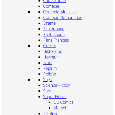
Catastrophe
Comédie
Comédie Musicale
Comédie Romantique
Drame
Espionnage
Fantastique
Films Français
Guerre
Historique
Horreur
Noël
Peplum
Policier
Saga
Science-Fiction
Sport
Super Héros
DC Comics
Marvel
Téléfilm