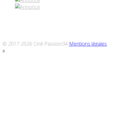
© 2017-2026 Ciné Passion34
Mentions légales
x
Défiler
vers
le
haut