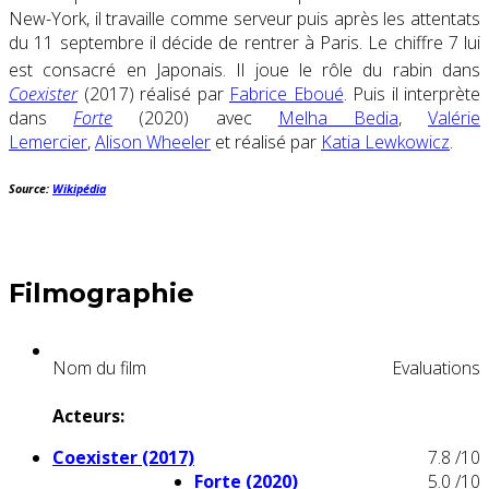
New-York, il travaille comme serveur puis après les attentats
du 11 septembre il décide de rentrer à Paris. Le chiffre 7 lui
est consacré en Japonais
. Il joue le rôle du rabin dans
Coexister
(2017) réalisé par
Fabrice Eboué
. Puis il interprète
dans
Forte
(2020) avec
Melha Bedia
,
Valérie
Lemercier
,
Alison Wheeler
et réalisé par
Katia Lewkowicz
.
Source:
Wikipédia
Filmographie
Nom du film
Evaluations
Acteurs:
Coexister (2017)
7.8
/10
Forte (2020)
5.0
/10