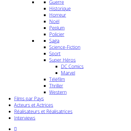
Guerre
Historique
Horreur
Noël
Peplum
Policier
Saga
Science-Fiction
Sport
Super Héros
DC Comics
Marvel
Téléfilm
Thriller
Western
Films par Pays
Acteurs et Actrices
Réalisateurs et Réalisatrices
Interviews