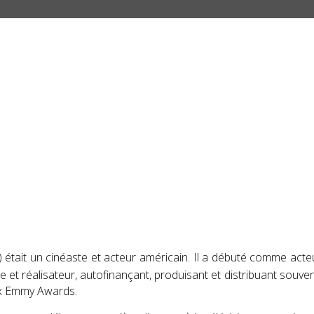
était un cinéaste et acteur américain. Il a débuté comme acteur
 et réalisateur, autofinançant, produisant et distribuant souve
x
Emmy Awards
.