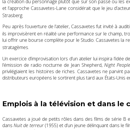
la création du personnage plutôt que sur son passé ou les e
et l’approche Cassavetes-Lane considérait que le jeu d’acteu
Strasberg.
Peu après l’ouverture de l’atelier, Cassavetes fut invité à aud
ils improvisèrent en réalité une performance sur le champ, 
lui offrir une bourse complète pour le Studio. Cassavetes la re
stratagèmes.
Un exercice
d’improvisation
lors d’un atelier lui inspira l’idée d
l’émission de radio nocturne de
Jean Shepherd
,
Night Peopl
privilégiaient les histoires de riches. Cassavetes ne parvint 
distributeurs européens le sortirent plus tard aux États-Unis 
Emplois à la télévision et dans le
Cassavetes a joué de petits rôles dans
des films de série B
e
dans
Nuit de terreur
(1955)
et
d’un jeune délinquant dans le f