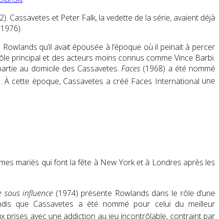
). Cassavetes et Peter Falk, la vedette de la série, avaient déjà
1976).
owlands qu’il avait épousée à l’époque où il peinait à percer
ôle principal et des acteurs moins connus comme
Vince Barbi
.
partie au domicile des Cassavetes.
Faces
(1968) a été nommé
e. À cette époque, Cassavetes a créé Faces International
une
ommes mariés qui font la fête à New York et à Londres après les
sous influence
(1974) présente Rowlands dans le rôle d’une
andis que Cassavetes a été nommé pour celui
du meilleur
ux prises avec une addiction au jeu incontrôlable, contraint par