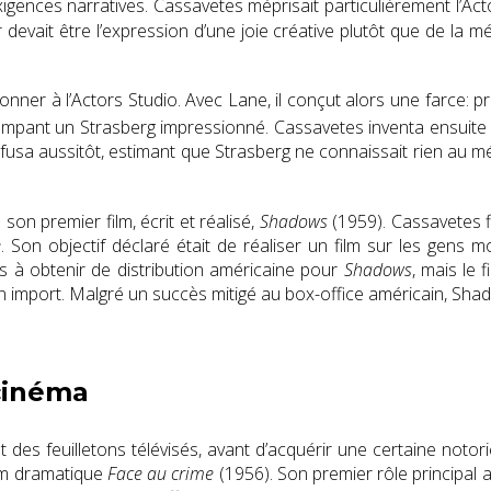
xigences narratives.
Cassavetes méprisait particulièrement l’Ac
r devait être l’expression d’une joie créative plutôt que de la
itionner à l’Actors Studio. Avec Lane, il conçut alors une farce
trompant un Strasberg impressionné.
Cassavetes inventa ensuite u
fusa aussitôt, estimant que Strasberg ne connaissait rien au métie
e son premier film, écrit et réalisé,
Shadows
(1959). Cassavetes f
e
. Son objectif déclaré était de réaliser un film sur les gen
pas à obtenir de distribution américaine pour
Shadows
, mais le 
en import. Malgré un succès mitigé au box-office américain,
Shado
 cinéma
t des feuilletons télévisés, avant d’acquérir une certaine noto
ilm dramatique
Face au crime
(1956)
.
Son premier rôle principal