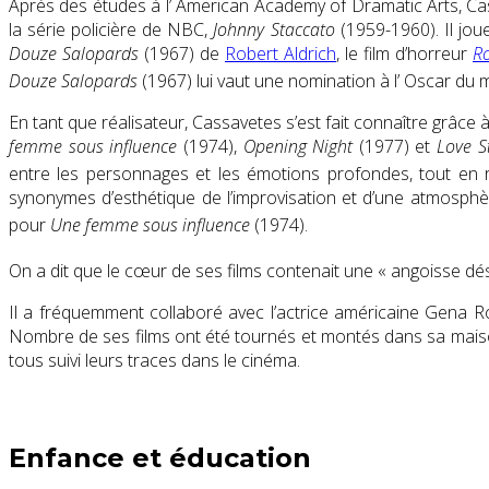
Après des études à l’
American Academy of Dramatic Arts
, Ca
la série policière
de NBC,
Johnny Staccato
(1959-1960)
. Il jo
Douze Salopards
(1967) de
Robert Aldrich
, le film d’horreur
R
Douze Salopards
(1967) lui vaut une nomination à l’
Oscar du m
En tant que réalisateur, Cassavetes s’est fait connaître grâce
femme sous influence
(1974),
Opening Night
(1977) et
Love S
entre les personnages et les émotions profondes, tout en re
synonymes d’esthétique de l’improvisation et d’une atmosp
pour
Une femme sous influence
(1974).
On a dit que le cœur de ses films contenait une « angoisse dé
Il a fréquemment collaboré avec l’actrice américaine
Gena R
Nombre de ses films ont été tournés et montés dans sa mai
tous suivi leurs traces dans le cinéma.
Enfance et éducation