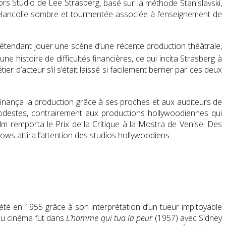
tors Studio de
Lee Strasberg
, basé sur la méthode Stanislavski,
 mélancolie sombre et tourmentée associée à l’enseignement de
: prétendant jouer une scène d’une récente production théâtrale,
ne histoire de difficultés financières, ce qui incita Strasberg à
r d’acteur s’il s’était laissé si facilement berner par ces deux
inança la production grâce à ses proches et aux auditeurs de
s modestes, contrairement aux productions hollywoodiennes qui
film remporta le Prix de la Critique à la
Mostra de Venise
. Des
ws attira l’attention des studios hollywoodiens.
riété en 1955 grâce à son interprétation d’un tueur impitoyable
 au cinéma fut dans
L’homme qui tua la peur
(1957)
avec
Sidney