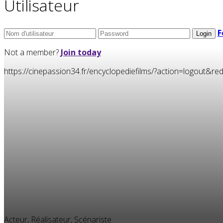
Utilisateur
F
Not a member?
Join today
https://cinepassion34.fr/encyclopediefilms/?action=logou
Acteur, Réalisateur, Scénariste