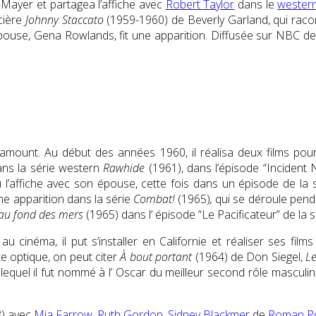
-Mayer
et partagea l’affiche avec
Robert Taylor
dans le
wester
cière
Johnny Staccato
(1959-1960) de
Beverly Garland
, qui raco
n épouse, Gena Rowlands, fit une apparition. Diffusée sur NBC d
aramount.
Au début des années 1960, il réalisa deux films po
dans la série western
Rawhide
(1961), dans l’épisode “
Incident 
 l’affiche avec son épouse, cette fois dans un épisode de la 
ne apparition dans la série
Combat!
(1965)
,
qui se déroule penda
au fond des mers
(1965) dans l’ épisode “Le Pacificateur” de la s
au cinéma, il put s’installer en Californie et réaliser ses fi
te optique, on peut citer
À bout portant
(1964) de
Don Siegel,
Le
 lequel il fut nommé à l’ Oscar du meilleur second rôle masculi
) avec
Mia Farrow
,
Ruth Gordon
,
Sidney Blackmer
de
Roman Po