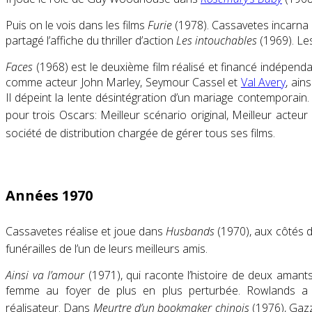
Puis on le vois dans les films
Furie
(1978). Cassavetes incarna l
partagé l’affiche du thriller d’action
Les intouchables
(1969). Les
Faces
(1968) est le deuxième film réalisé et financé indépend
comme acteur
John Marley
,
Seymour Cassel
et
Val Avery
, ain
Il dépeint la lente désintégration d’un mariage contemporain.
pour trois Oscars:
Meilleur scénario original
,
Meilleur acteur
société de distribution chargée de gérer tous ses films.
Années 1970
Cassavetes réalise et joue dans
Husbands
(1970)
, aux côtés 
funérailles de l’un de leurs meilleurs amis.
Ainsi va l’amour
(1971), qui raconte l’histoire de deux amant
femme au foyer de plus en plus perturbée. Rowlands a 
réalisateur
.
Dans
Meurtre d’un bookmaker chinois
(1976), Gazza