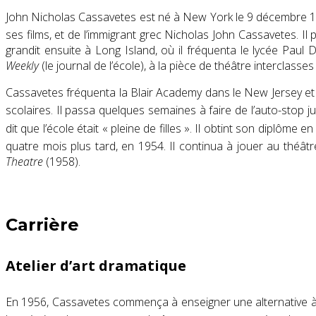
John Nicholas Cassavetes est né à
New York
le 9 décembre 192
ses films, et de l’immigrant grec Nicholas John Cassavetes. Il
grandit ensuite à
Long Island
, où il fréquenta
le lycée Paul D
Weekly
(le journal de l’école), à ​​la pièce de théâtre interclasse
Cassavetes fréquenta
la Blair Academy
dans
le New Jersey
et
scolaires.
Il passa quelques semaines à faire de l’auto-stop jus
dit que l’école était « pleine de filles ».
Il obtint son diplôme e
quatre mois plus tard, en 1954.
Il continua à jouer au théât
Theatre
(1958)
.
Carrière
Atelier d’art dramatique
En 1956, Cassavetes commença à enseigner une alternative 