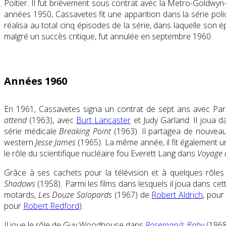
Poitier
. Il fut brièvement sous contrat avec
la Metro-Goldwyn
années 1950, Cassavetes fit une apparition dans la série poli
réalisa au total cinq épisodes de la série, dans laquelle so
malgré un succès critique, fut annulée en septembre 1960.
Années 1960
En 1961, Cassavetes signa un contrat de sept ans avec P
attend
(1963)
, avec
Burt Lancaster
et
Judy Garland
. Il joua 
série médicale
Breaking Point
(1963)
. Il partagea de nouveau
western
Jesse James
(1965). La même année, il fit également u
le rôle du scientifique nucléaire fou Everett Lang dans
Voyage 
Grâce à ses cachets pour la télévision et à quelques rôles 
Shadows
(1958)
.
Parmi les films dans lesquels il joua dans cet
motards,
Les Douze Salopards
(1967) de
Robert Aldrich
, pour
pour
Robert Redford
).
Il joue le rôle de Guy Woodhouse dans
Rosemary’s Baby
(1968