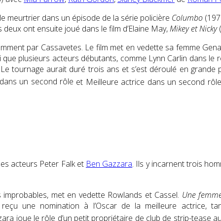
e meurtrier dans un épisode de la série policière
Columbo
(1972
 deux ont ensuite joué dans le film d’Elaine May,
Mikey et Nicky
(
amment par Cassavetes. Le film met en vedette sa femme Gena R
si que plusieurs acteurs débutants, comme
Lynn Carlin
dans le r
 Le tournage aurait duré trois ans et s’est déroulé en grande 
 dans un second rôle
et Meilleure actrice dans un second rôl
des acteurs Peter Falk et
Ben Gazzara
. Ils y incarnent trois h
s improbables, met en vedette Rowlands et Cassel.
Une femme 
reçu une nomination à l’Oscar de
la meilleure actrice
, t
ra joue le rôle d’un petit propriétaire de club de strip-tease a