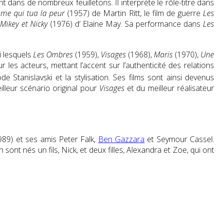
t dans de nombreux feuilletons. Il interprète le rôle-titre dans
me qui tua la peur
(1957) de Martin Ritt
, le film de guerre
Les
Mikey et Nicky
(1976) d’ Elaine May. Sa performance dans
Les
i lesquels
Les Ombres
(1959),
Visages
(1968),
Maris
(1970),
Une
 les acteurs, mettant l’accent sur l’authenticité des relations
de Stanislavski et la
stylisation. Ses films sont ainsi devenus
lleur scénario original pour
Visages
et du meilleur réalisateur
1989) et ses amis
Peter Falk
,
Ben Gazzara
et
Seymour Cassel
.
n sont nés un fils,
Nick
, et deux filles,
Alexandra
et
Zoe
, qui ont