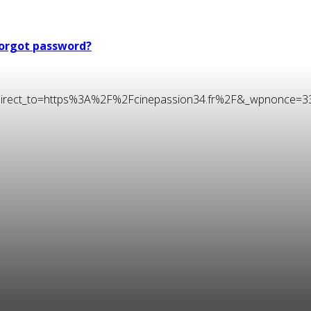
orgot password?
t&redirect_to=https%3A%2F%2Fcinepassion34.fr%2F&_wpnonce=