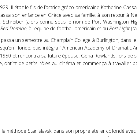
9. Il était le fils de l’actrice gréco-américaine
Katherine Cassa
 passa son enfance en Grèce avec sa famille; à son retour à New
. Schreiber
(alors connu sous le nom de Port Washington High
s
Red Domino
, à l’équipe de football américain et au
Port Light
(l’
 passa un semestre au
Champlain College
à
Burlington, dans l
qu’en Floride, puis intégra l’
American Academy of Dramatic A
n 1950 et rencontra sa future épouse,
Gena Rowlands
,
lors de s
re, obtint de petits rôles au cinéma et commença à travailler p
à
la méthode Stanislavski
dans son propre atelier cofondé avec 