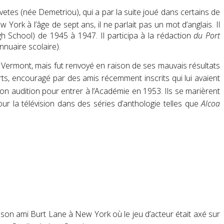
vetes
(née Demetriou), qui a par la suite joué dans certains de
 York à l’âge de sept ans, il ne parlait pas un mot d’anglais.
Il
 School) de 1945 à 1947. Il participa à la rédaction
du Port
annuaire scolaire).
e Vermont
, mais fut renvoyé en raison de ses mauvais résultats
rts
, encouragé par des amis récemment inscrits qui lui avaient
on audition pour entrer à l’Académie
en 1953. Ils se marièrent
our la télévision dans
des séries d’anthologie
telles que
Alcoa
son ami Burt Lane à New York où le jeu d’acteur était axé sur