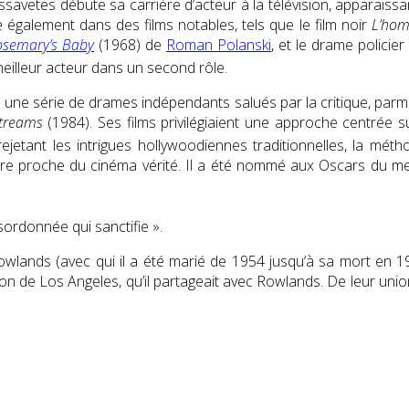
ssavetes débute sa carrière d’acteur à la télévision, apparaissan
ue également dans des films notables, tels que le film noir
L’hom
osemary’s Baby
(1968) de
Roman Polanski
, et le drame policier
eilleur acteur dans un second rôle
.
 à une série de drames indépendants salués par la critique, parm
treams
(1984). Ses films privilégiaient une approche centrée sur
jetant les intrigues hollywoodiennes traditionnelles, la
métho
hère proche
du cinéma vérité
. Il a été nommé aux Oscars du mei
sordonnée qui sanctifie ».
owlands
(avec qui il a été marié de 1954 jusqu’à sa mort en 
son
de Los Angeles,
qu’il partageait avec Rowlands. De leur unio