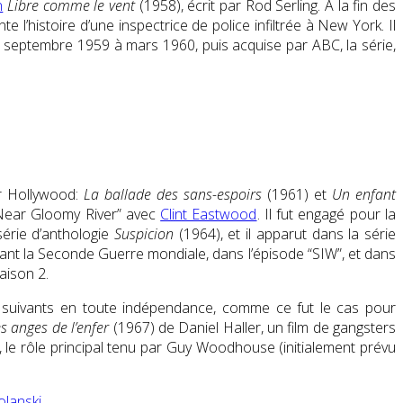
n
Libre comme le vent
(1958)
, écrit par
Rod Serling
. À la fin des
nte l’histoire d’une inspectrice de police infiltrée à New York. Il
e septembre 1959 à mars 1960, puis acquise par ABC, la série,
ur Hollywood:
La ballade des sans-espoirs
(1961) et
Un enfant
Near Gloomy River”
avec
Clint Eastwood
. Il fut engagé pour la
série d’anthologie
Suspicion
(1964), et il apparut dans la série
nt la Seconde Guerre mondiale, dans l’épisode “SIW”, et dans
aison 2.
lms suivants en toute indépendance, comme ce fut le cas pour
s anges de l’enfer
(1967) de Daniel Haller
, un film de gangsters
n, le rôle principal tenu par Guy Woodhouse (initialement prévu
lanski
.