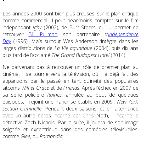
Les années 2000 sont bien plus creuses, sur le plan critique
comme commercial. Il peut néanmoins compter sur le film
indépendant
Igby
(2002), de Burr Steers, qui lui permet de
retrouver
Bill Pullman
, son partenaire d’
Independence
Day
(1996). Mais surtout Wes Anderson l’intègre dans les
larges distributions de
La Vie aquatique
(2004), puis dix ans
plus tard de l’acclamé
The Grand Budapest Hotel
(2014).
Ne parvenant pas à retrouver un rôle de premier plan au
cinéma, il se tourne vers la télévision, où il a déjà fait des
apparitions par le passé en tant qu’invité des populaires
sitcoms
Will et Grace
et de
Friends
. Après l’échec en 2007 de
sa série policière
Raines
, annulée au bout de quelques
épisodes, il rejoint une franchise établie en 2009 :
New York,
section criminelle
. Pendant deux saisons, et en alternance
avec un autre héros incarné par Chris Noth, il incarne le
détective Zach Nichols. Par la suite, il jouera de son image
soignée et excentrique dans des comédies télévisuelles,
comme
Glee
, ou
Portlandia
.