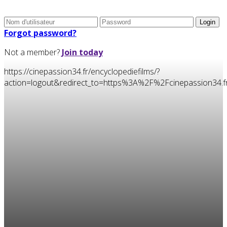
Forgot password?
Not a member?
Join today
https://cinepassion34.fr/encyclopediefilms/?
action=logout&redirect_to=https%3A%2F%2Fcinepassion3