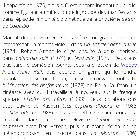
Il apparaît en 1975, alors qu’il est encore inconnu du public,
comme figurant au milieu du petit groupe des manifestants
dans l’épisode Immunité diplomatique de la cinquième saison
de
Columbo
.
Mais il débute vraiment sa carrière sur grand écran en
interprétant un malfrat violeur dans
Un justicier dans la ville
(1974). Robert Altman le dirige ensuite à deux reprises,
dans
California split
(1974) et
Nashville
(1975). Deux ans
plus tard, le comédien tourne, sous la direction de
Woody
Allen
,
Annie Hall
, puis aborde un genre qui le rendra
populaire, la science-fiction, en se retrouvant confronté
à
L’Invasion des profanateurs
(1978) de Philip Kaufman, un
cinéaste avec qui il travaillera à nouveau sur la fresque
spatiale
L’Étoffe des héros
(1983). Deux collaborations
avec Lawrence Kasdan (
Les Copains d’abord
en 1983
et
Silverado
en 1985) plus tard, Jeff Goldblum connait la
célébrité dans la série télévisée
Timide et sans
complexe
avec Ben Vereen, puis sur grand écran en se
métamorphosant en insecte dans
La Mouche
(1986)