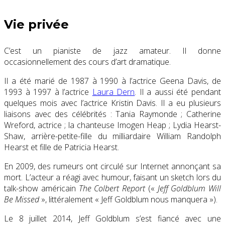
Vie privée
C’est un pianiste de jazz amateur. Il donne
occasionnellement des cours d’art dramatique.
Il a été marié de 1987 à 1990 à l’actrice Geena Davis, de
1993 à 1997 à l’actrice
Laura Dern
. Il a aussi été pendant
quelques mois avec l’actrice Kristin Davis. Il a eu plusieurs
liaisons avec des célébrités : Tania Raymonde ; Catherine
Wreford, actrice ; la chanteuse Imogen Heap ; Lydia Hearst-
Shaw, arrière-petite-fille du milliardaire William Randolph
Hearst et fille de Patricia Hearst.
En 2009, des rumeurs ont circulé sur Internet annonçant sa
mort. L’acteur a réagi avec humour, faisant un sketch lors du
talk-show américain
The Colbert Report
(«
Jeff Goldblum Will
Be Missed
», littéralement « Jeff Goldblum nous manquera »).
Le 8 juillet 2014, Jeff Goldblum s’est fiancé avec une