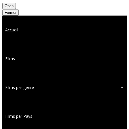
Open
Fermer
Accueil
Films
Films par genre
Films par Pays