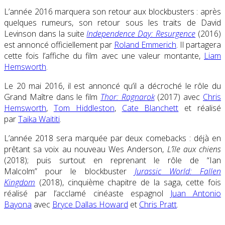
L’année 2016 marquera son retour aux blockbusters : après
quelques rumeurs, son retour sous les traits de David
Levinson dans la suite
Independence Day: Resurgence
(2016)
est annoncé officiellement par
Roland Emmerich
. Il partagera
cette fois l’affiche du film avec une valeur montante,
Liam
Hemsworth
.
Le 20 mai 2016, il est annoncé qu’il a décroché le rôle du
Grand Maître dans le film
Thor: Ragnarok
(2017) avec
Chris
Hemsworth
,
Tom Hiddleston
,
Cate Blanchett
et réalisé
par
Taika Waititi
.
L’année 2018 sera marquée par deux comebacks : déjà en
prêtant sa voix au nouveau Wes Anderson,
L’île aux chiens
(2018); puis surtout en reprenant le rôle de “Ian
Malcolm” pour le blockbuster
Jurassic World: Fallen
Kingdom
(2018), cinquième chapitre de la saga, cette fois
réalisé par l’acclamé cinéaste espagnol
Juan Antonio
Bayona
avec
Bryce Dallas Howard
et
Chris Pratt
.