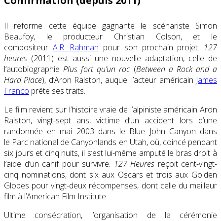
Confirmation (depuis 2011)
Il reforme cette équipe gagnante le scénariste Simon
Beaufoy, le producteur Christian Colson, et le
compositeur
A.R. Rahman
pour son prochain projet.
127
heures
(2011) est aussi une nouvelle adaptation, celle de
l’autobiographie
Plus fort qu’un roc
(
Between a Rock and a
Hard Place
), d’Aron Ralston, auquel l’acteur américain
James
Franco
prête ses traits.
Le film revient sur l’histoire vraie de l’alpiniste américain Aron
Ralston, vingt-sept ans, victime d’un accident lors d’une
randonnée en mai 2003 dans le Blue John Canyon dans
le Parc national de Canyonlands en Utah, où, coincé pendant
six jours et cinq nuits, il s’est lui-même amputé le bras droit à
l’aide d’un canif pour survivre.
127 Heures
reçoit cent-vingt-
cinq nominations, dont six aux Oscars et trois aux Golden
Globes pour vingt-deux récompenses, dont celle du meilleur
film à l’American Film Institute.
Ultime consécration, l’organisation de la cérémonie