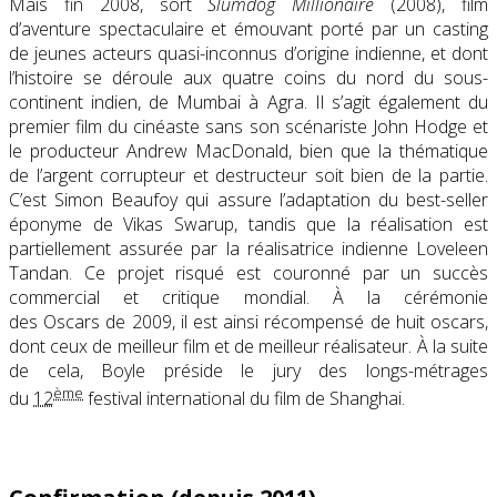
Mais fin 2008, sort
Slumdog Millionaire
(2008), film
d’aventure spectaculaire et émouvant porté par un casting
de jeunes acteurs quasi-inconnus d’origine indienne, et dont
l’histoire se déroule aux quatre coins du nord du sous-
continent indien, de Mumbai à Agra. Il s’agit également du
premier film du cinéaste sans son scénariste John Hodge et
le producteur Andrew MacDonald, bien que la thématique
de l’argent corrupteur et destructeur soit bien de la partie.
C’est Simon Beaufoy qui assure l’adaptation du best-seller
éponyme de Vikas Swarup, tandis que la réalisation est
partiellement assurée par la réalisatrice indienne Loveleen
Tandan. Ce projet risqué est couronné par un succès
commercial et critique mondial. À la cérémonie
des Oscars de 2009, il est ainsi récompensé de huit oscars,
dont ceux de meilleur film et de meilleur réalisateur. À la suite
de cela, Boyle préside le jury des longs-métrages
ème
du
12
festival international du film de Shanghai.