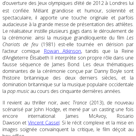
d’ouverture des Jeux olympiques d’été de 2012 à Londres lui
est confiée
. Mêlant grandiose et humour, solennité et
spectaculaire, il apporte une touche originale et parfois
audacieuse à la grande messe de présentation des athlètes.
Le réalisateur instille plusieurs gags dans le déroulement de
la cérémonie: ainsi la musique grandiloquente du film
Les
Chariots de feu
(1981) est-elle tournée en dérision par
l’acteur comique
Rowan Atkinson
, tandis que la Reine
d’Angleterre Élisabeth II interprète son propre rôle dans une
fausse séquence de James Bond. Les deux thématiques
dominantes de la cérémonie conçue par Danny Boyle sont
l’histoire britannique des deux derniers siècles, et la
domination britannique sur la musique populaire occidentale
la
pop music
au cours des cinquante dernières années.
Il revient au thriller noir, avec
Trance
(2013), de nouveau
scénarisé par John Hodge, et mené par un casting une fois
encore international: James McAvoy, Rosario
Dawson et
Vincent Cassel
. Si le récit complexe et la mise en
images soignée convainquent la critique, le film déçoit au
box-office.