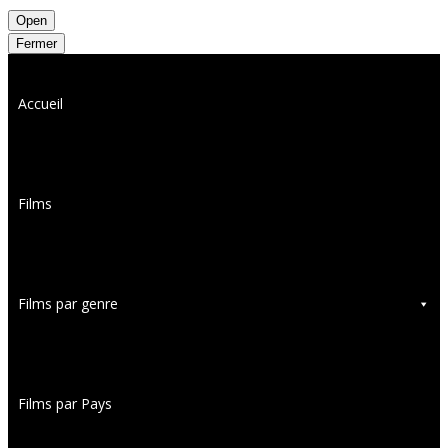
Open
Fermer
Accueil
Films
Films par genre
Films par Pays