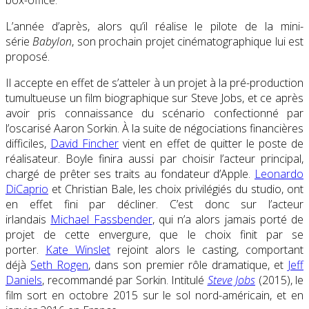
L’année d’après, alors qu’il réalise le pilote de la mini-
série
Babylon
, son prochain projet cinématographique lui est
proposé.
Il accepte en effet de s’atteler à un projet à la pré-production
tumultueuse un film biographique sur Steve Jobs, et ce après
avoir pris connaissance du scénario confectionné par
l’oscarisé Aaron Sorkin. À la suite de négociations financières
difficiles,
David Fincher
vient en effet de quitter le poste de
réalisateur. Boyle finira aussi par choisir l’acteur principal,
chargé de prêter ses traits au fondateur d’Apple.
Leonardo
DiCaprio
et Christian Bale, les choix privilégiés du studio, ont
en effet fini par décliner. C’est donc sur l’acteur
irlandais
Michael Fassbender
, qui n’a alors jamais porté de
projet de cette envergure, que le choix finit par se
porter.
Kate Winslet
rejoint alors le casting, comportant
déjà
Seth Rogen
, dans son premier rôle dramatique, et
Jeff
Daniels
, recommandé par Sorkin. Intitulé
Steve Jobs
(2015), le
film sort en octobre 2015 sur le sol nord-américain, et en