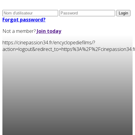
Forgot password?
Not a member?
Join today
https://cinepassion34.fr/encyclopediefilms/?
action=logout&redirect_to=https%3A%2F%2Fcinepassion3