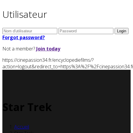
Utilisateur
Forgot password?
Not a member?
Join today
https://cinepassion34.fr/encyclopediefilms/?
action=logout&redirect_to=https%3A%2F%2Fcinepassion3
Star Trek
Accueil