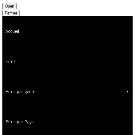
Open
Fermer
Accueil
Films
Films par genre
Films par Pays