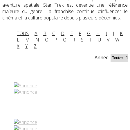
aventure spatiale, Star Trek est devenue une référence
majeure du genre. La franchise continue d’influencer le
cinéma et la culture populaire depuis plusieurs décennies.
TOUS
A
B
C
D
E
F
G
H
I
J
K
L
M
N
O
P
Q
R
S
T
U
V
W
X
Y
Z
Année :
Partenaires contenus
Réseaux sociaux