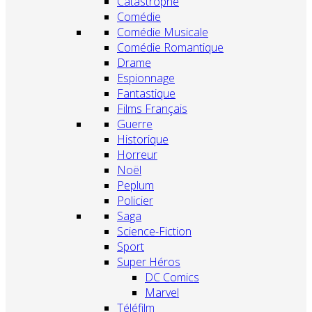
Catastrophe
Comédie
Comédie Musicale
Comédie Romantique
Drame
Espionnage
Fantastique
Films Français
Guerre
Historique
Horreur
Noël
Peplum
Policier
Saga
Science-Fiction
Sport
Super Héros
DC Comics
Marvel
Téléfilm