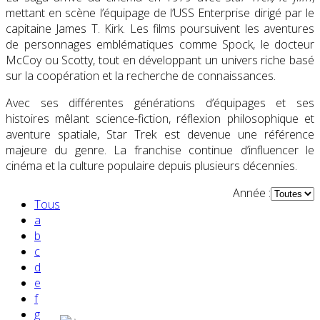
mettant en scène l’équipage de l’USS Enterprise dirigé par le
capitaine James T. Kirk. Les films poursuivent les aventures
de personnages emblématiques comme Spock, le docteur
McCoy ou Scotty, tout en développant un univers riche basé
sur la coopération et la recherche de connaissances.
Avec ses différentes générations d’équipages et ses
histoires mêlant science-fiction, réflexion philosophique et
aventure spatiale, Star Trek est devenue une référence
majeure du genre. La franchise continue d’influencer le
cinéma et la culture populaire depuis plusieurs décennies.
Année :
Tous
a
b
c
d
e
Partenaires contenus
f
g