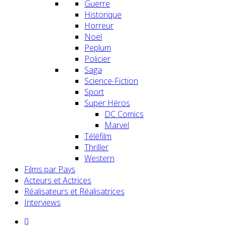
Guerre
Historique
Horreur
Noël
Peplum
Policier
Saga
Science-Fiction
Sport
Super Héros
DC Comics
Marvel
Téléfilm
Thriller
Western
Films par Pays
Acteurs et Actrices
Réalisateurs et Réalisatrices
Interviews