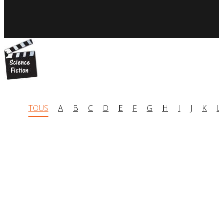
TOUS
A
B
C
D
E
F
G
H
I
J
K