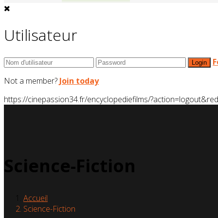
Utilisateur
F
Not a member?
Join today
https://cinepassion34.fr/encyclopediefilms/?action=logou
Science-Fiction
Accueil
Science-Fiction