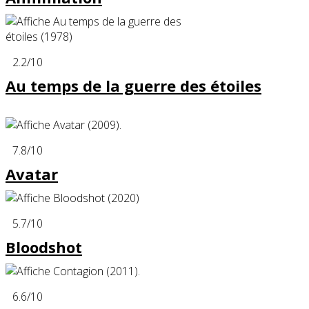
2.2
/10
Au temps de la guerre des étoiles
7.8
/10
Avatar
5.7
/10
Bloodshot
6.6
/10