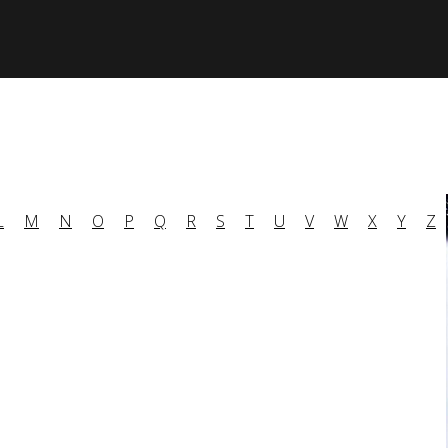
L
M
N
O
P
Q
R
S
T
U
V
W
X
Y
Z