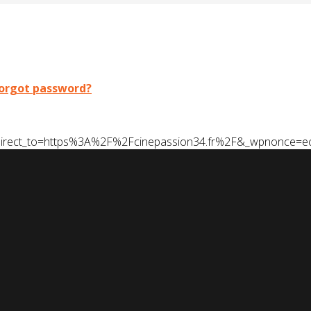
orgot password?
t&redirect_to=https%3A%2F%2Fcinepassion34.fr%2F&_wpnonce=