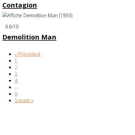
Contagion
6.6
/10
Demolition Man
« Précédent
1
2
3
4
…
9
Suivant »