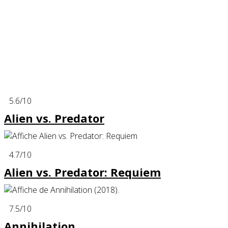
5.6
/10
Alien vs. Predator
4.7
/10
Alien vs. Predator: Requiem
7.5
/10
Annihilation