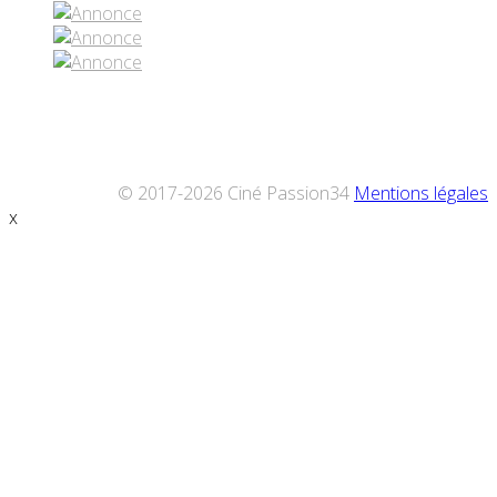
© 2017-2026 Ciné Passion34
Mentions légales
x
Défiler
vers
le
haut