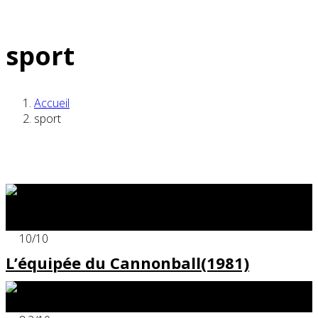
sport
Accueil
sport
x
10
/10
L’équipée du Cannonball(1981)
x