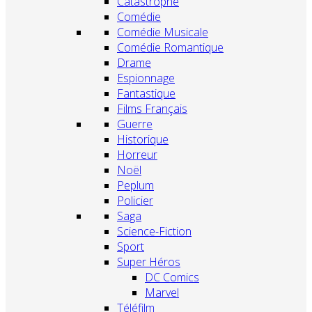
Catastrophe
Comédie
Comédie Musicale
Comédie Romantique
Drame
Espionnage
Fantastique
Films Français
Guerre
Historique
Horreur
Noël
Peplum
Policier
Saga
Science-Fiction
Sport
Super Héros
DC Comics
Marvel
Téléfilm