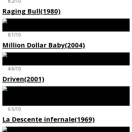
8.2
/10
Raging Bull(1980)
x
8.1
/10
Million Dollar Baby(2004)
x
4.6
/10
Driven(2001)
x
6.5
/10
La Descente infernale(1969)