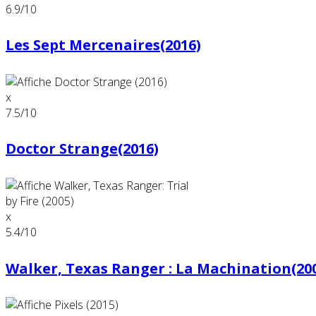
6.9
/10
Les Sept Mercenaires(2016)
x
7.5
/10
Doctor Strange(2016)
x
5.4
/10
Walker, Texas Ranger : La Machination(20