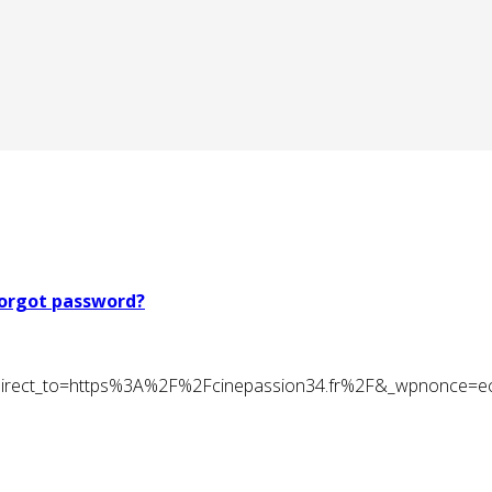
orgot password?
t&redirect_to=https%3A%2F%2Fcinepassion34.fr%2F&_wpnonce=