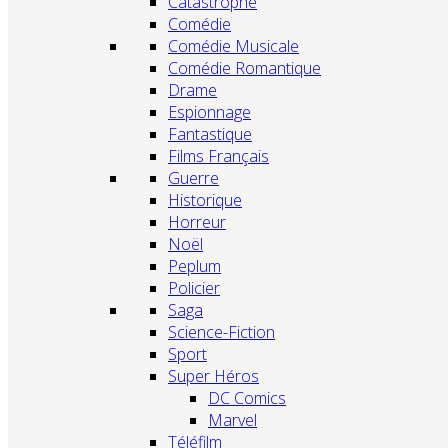
Catastrophe
Comédie
Comédie Musicale
Comédie Romantique
Drame
Espionnage
Fantastique
Films Français
Guerre
Historique
Horreur
Noël
Peplum
Policier
Saga
Science-Fiction
Sport
Super Héros
DC Comics
Marvel
Téléfilm