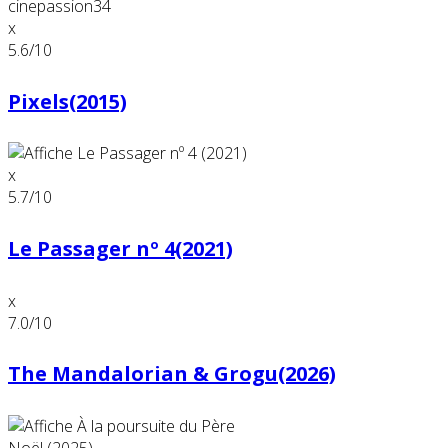
x
5.6
/10
Pixels(2015)
x
5.7
/10
Le Passager nº 4(2021)
x
7.0
/10
The Mandalorian & Grogu(2026)