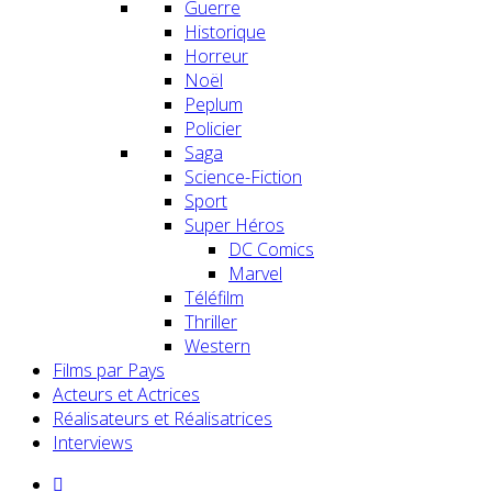
Guerre
Historique
Horreur
Noël
Peplum
Policier
Saga
Science-Fiction
Sport
Super Héros
DC Comics
Marvel
Téléfilm
Thriller
Western
Films par Pays
Acteurs et Actrices
Réalisateurs et Réalisatrices
Interviews