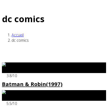
dc comics
Accueil
dc comics
x
3.8
/10
Batman & Robin(1997)
x
5.5
/10