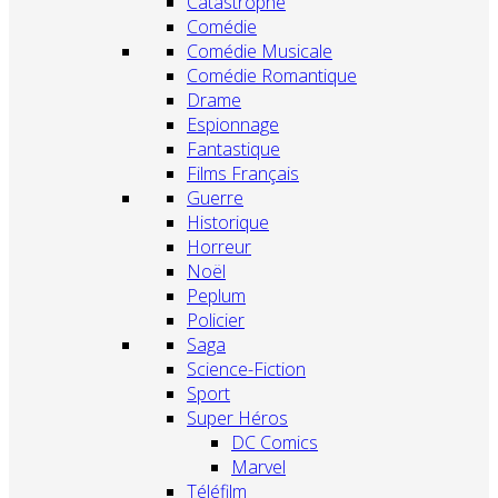
Catastrophe
Comédie
Comédie Musicale
Comédie Romantique
Drame
Espionnage
Fantastique
Films Français
Guerre
Historique
Horreur
Noël
Peplum
Policier
Saga
Science-Fiction
Sport
Super Héros
DC Comics
Marvel
Téléfilm