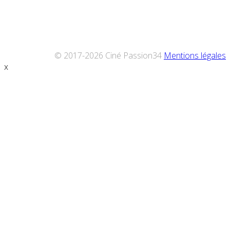
© 2017-2026 Ciné Passion34
Mentions légales
x
Défiler
vers
le
haut