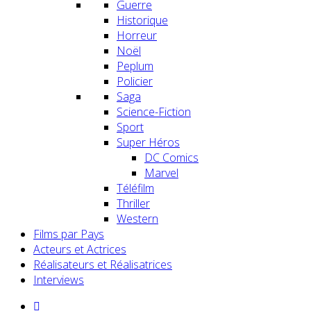
Guerre
Historique
Horreur
Noël
Peplum
Policier
Saga
Science-Fiction
Sport
Super Héros
DC Comics
Marvel
Téléfilm
Thriller
Western
Films par Pays
Acteurs et Actrices
Réalisateurs et Réalisatrices
Interviews