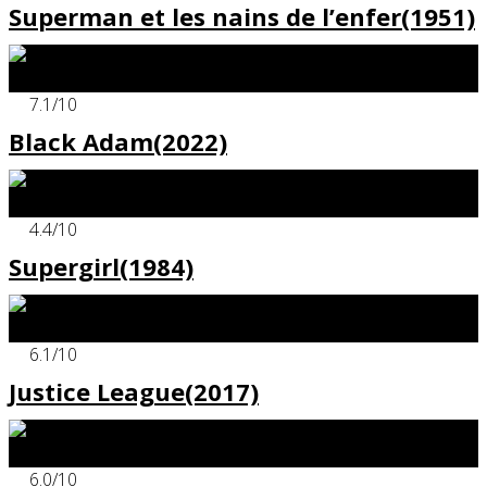
Superman et les nains de l’enfer(1951)
x
7.1
/10
Black Adam(2022)
x
4.4
/10
Supergirl(1984)
x
6.1
/10
Justice League(2017)
x
6.0
/10