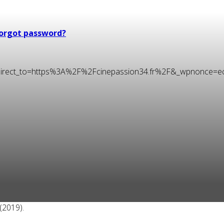
orgot password?
t&redirect_to=https%3A%2F%2Fcinepassion34.fr%2F&_wpnonce=