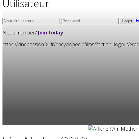
Utilisateur
F
Not a member?
Join today
https://cinepassion34.fr/encyclopediefilms/?action=logou