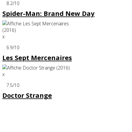
8.2
/10
Spider-Man: Brand New Day
x
6.9
/10
Les Sept Mercenaires
x
7.5
/10
Doctor Strange