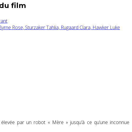
du film
rant
Byrne Rose,
Sturzaker Tahlia,
Rugaard Clara,
Hawker Luke
t élevée par un robot « Mère » jusqu’à ce qu’une inconnue 