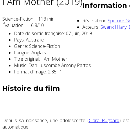
I Am Mother (2019)
Information 
Science-Fiction
|
113 min
Réalisateur:
Sputore G
Évaluation:
6.8/10
Acteurs:
Swank Hilary,
Date de sortie française:
07 Juin, 2019
Pays:
Australie
Genre:
Science-Fiction
Langue:
Anglais
Titre original:
I Am Mother
Music:
Dan Luscombe Antony Partos
Format d'image:
2.35 : 1
Histoire du film
Depuis sa naissance, une adolescente (
Clara Rugaard
) es
automatique…