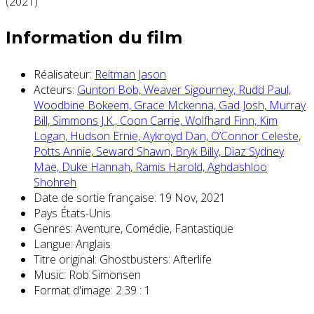
Information du film
Réalisateur:
Reitman Jason
Acteurs:
Gunton Bob,
Weaver Sigourney,
Rudd Paul,
Woodbine Bokeem,
Grace Mckenna,
Gad Josh,
Murray
Bill,
Simmons J.K.,
Coon Carrie,
Wolfhard Finn,
Kim
Logan,
Hudson Ernie,
Aykroyd Dan,
O’Connor Celeste,
Potts Annie,
Seward Shawn,
Bryk Billy,
Diaz Sydney
Mae,
Duke Hannah,
Ramis Harold,
Aghdashloo
Shohreh
Date de sortie française:
19 Nov, 2021
Pays
États-Unis
Genres:
Aventure, Comédie, Fantastique
Langue:
Anglais
Titre original:
Ghostbusters: Afterlife
Music:
Rob Simonsen
Format d'image:
2.39 : 1