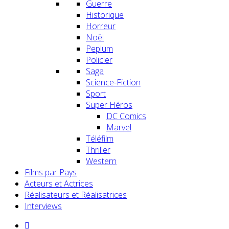
Guerre
Historique
Horreur
Noël
Peplum
Policier
Saga
Science-Fiction
Sport
Super Héros
DC Comics
Marvel
Téléfilm
Thriller
Western
Films par Pays
Acteurs et Actrices
Réalisateurs et Réalisatrices
Interviews