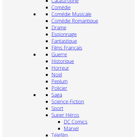
Catastrophe
Comédie
Comédie Musicale
Comédie Romantique
Drame
Espionnage
Fantastique
Films Français
Guerre
Historique
Horreur
Noël
Peplum
Policier
Saga
Science-Fiction
Sport
Super Héros
DC Comics
Marvel
Téléfilm