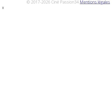
© 2017-2026 Ciné Passion34
Mentions légales
x
Défiler
vers
le
haut