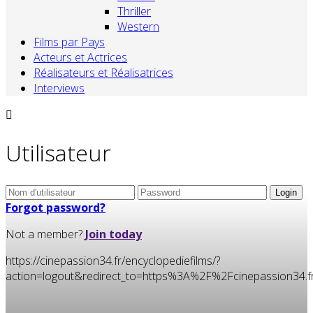
Thriller
Western
Films par Pays
Acteurs et Actrices
Réalisateurs et Réalisatrices
Interviews
Utilisateur
Forgot password?
Not a member?
Join today
https://cinepassion34.fr/encyclopediefilms/?
action=logout&redirect_to=https%3A%2F%2Fcinepassion3