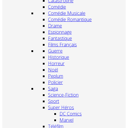
Catastrophe
Comédie
Comédie Musicale
Comédie Romantique
Drame
Espionnage
Fantastique
Films Français
Guerre
Historique
Horreur
Noël
Peplum
Policier
Saga
Science-Fiction
Sport
Super Héros
DC Comics
Marvel
Téléfilm