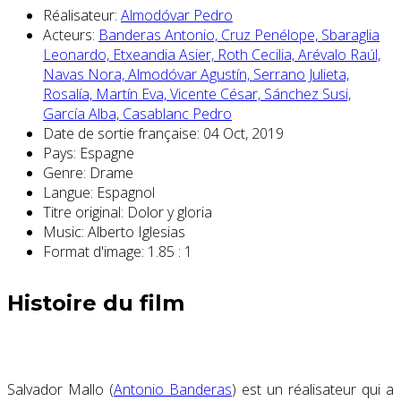
Réalisateur:
Almodóvar Pedro
Acteurs:
Banderas Antonio,
Cruz Penélope,
Sbaraglia
Leonardo,
Etxeandia Asier,
Roth Cecilia,
Arévalo Raúl,
Navas Nora,
Almodóvar Agustín,
Serrano Julieta,
Rosalía,
Martín Eva,
Vicente César,
Sánchez Susi,
García Alba,
Casablanc Pedro
Date de sortie française:
04 Oct, 2019
Pays:
Espagne
Genre:
Drame
Langue:
Espagnol
Titre original:
Dolor y gloria
Music:
Alberto Iglesias
Format d'image:
1.85 : 1
Histoire du film
Salvador Mallo (
Antonio Banderas
) est un réalisateur qui a