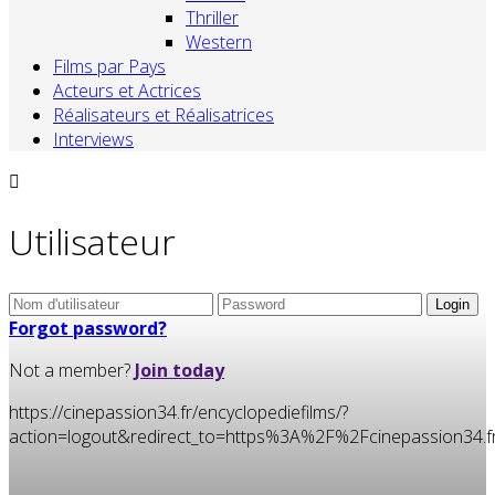
Thriller
Western
Films par Pays
Acteurs et Actrices
Réalisateurs et Réalisatrices
Interviews
Utilisateur
Forgot password?
Not a member?
Join today
https://cinepassion34.fr/encyclopediefilms/?
action=logout&redirect_to=https%3A%2F%2Fcinepassion3