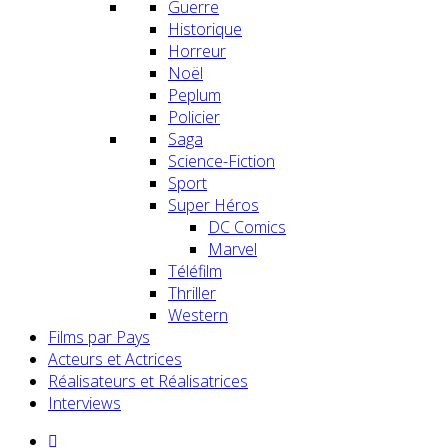
Guerre
Historique
Horreur
Noël
Peplum
Policier
Saga
Science-Fiction
Sport
Super Héros
DC Comics
Marvel
Téléfilm
Thriller
Western
Films par Pays
Acteurs et Actrices
Réalisateurs et Réalisatrices
Interviews