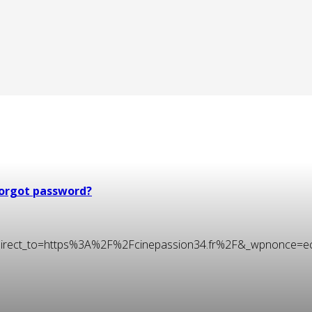
orgot password?
t&redirect_to=https%3A%2F%2Fcinepassion34.fr%2F&_wpnonce=