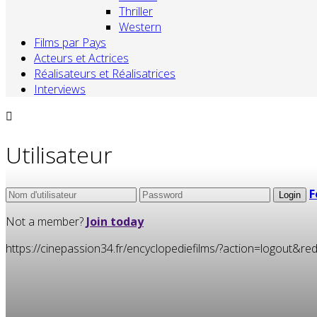
Thriller
Western
Films par Pays
Acteurs et Actrices
Réalisateurs et Réalisatrices
Interviews
Utilisateur
F
Not a member?
Join today
https://cinepassion34.fr/encyclopediefilms/?action=logou