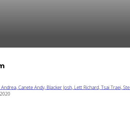
lm
a Andrea,
Canete Andy,
Blacker Josh,
Lett Richard,
Tsai Traei,
Ste
 2020