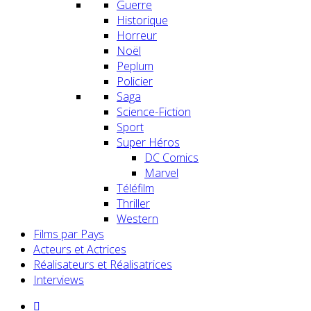
Guerre
Historique
Horreur
Noël
Peplum
Policier
Saga
Science-Fiction
Sport
Super Héros
DC Comics
Marvel
Téléfilm
Thriller
Western
Films par Pays
Acteurs et Actrices
Réalisateurs et Réalisatrices
Interviews