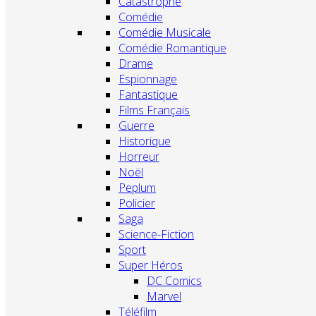
Catastrophe
Comédie
Comédie Musicale
Comédie Romantique
Drame
Espionnage
Fantastique
Films Français
Guerre
Historique
Horreur
Noël
Peplum
Policier
Saga
Science-Fiction
Sport
Super Héros
DC Comics
Marvel
Téléfilm