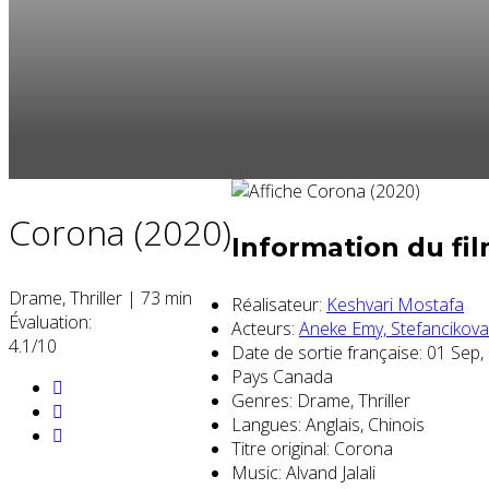
Corona (2020)
Information du fi
Drame, Thriller
|
73 min
Réalisateur:
Keshvari Mostafa
Évaluation:
Acteurs:
Aneke Emy,
Stefancikov
4.1/10
Date de sortie française:
01 Sep,
Pays
Canada
Genres:
Drame, Thriller
Langues:
Anglais, Chinois
Titre original:
Corona
Music:
Alvand Jalali