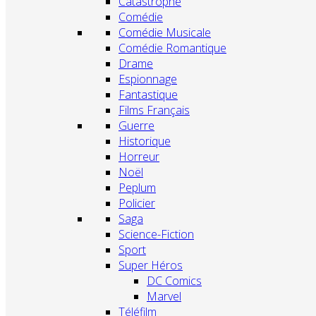
Catastrophe
Comédie
Comédie Musicale
Comédie Romantique
Drame
Espionnage
Fantastique
Films Français
Guerre
Historique
Horreur
Noël
Peplum
Policier
Saga
Science-Fiction
Sport
Super Héros
DC Comics
Marvel
Téléfilm