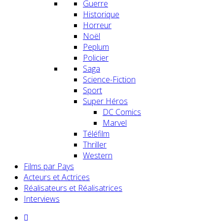
Guerre
Historique
Horreur
Noël
Peplum
Policier
Saga
Science-Fiction
Sport
Super Héros
DC Comics
Marvel
Téléfilm
Thriller
Western
Films par Pays
Acteurs et Actrices
Réalisateurs et Réalisatrices
Interviews