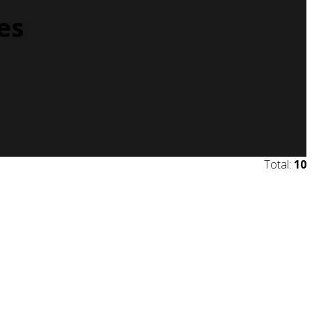
es
Total:
10