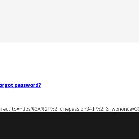
orgot password?
t&redirect_to=https%3A%2F%2Fcinepassion34.fr%2F&_wpnonce=