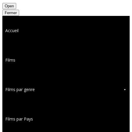
Open
Fermer
Accueil
Films
Films par genre
Films par Pays