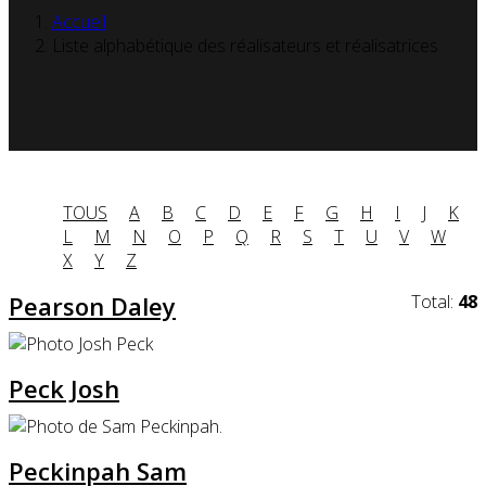
Accueil
Liste alphabétique des réalisateurs et réalisatrices
TOUS
A
B
C
D
E
F
G
H
I
J
K
L
M
N
O
P
Q
R
S
T
U
V
W
X
Y
Z
Pearson Daley
Total:
48
Peck Josh
Peckinpah Sam