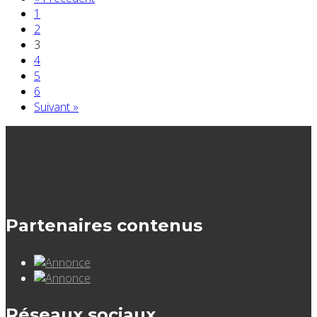
1
2
3
4
5
6
Suivant »
Partenaires contenus
Réseaux sociaux