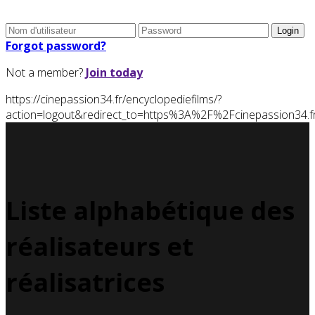
Forgot password?
Not a member?
Join today
https://cinepassion34.fr/encyclopediefilms/?
action=logout&redirect_to=https%3A%2F%2Fcinepassion34
Liste alphabétique des
réalisateurs et
réalisatrices