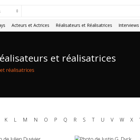
ays
Acteurs et Actrices
Réalisateurs et Réalisatrices
Interviews
alisateurs et réalisatrices
et réalisatrices
K
L
M
N
O
P
Q
R
S
T
U
V
W
X