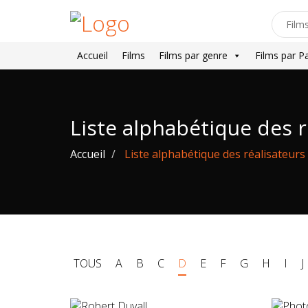
Accueil
Films
Films par genre
Films par P
Liste alphabétique des ré
Accueil
Liste alphabétique des réalisateurs 
TOUS
A
B
C
D
E
F
G
H
I
J