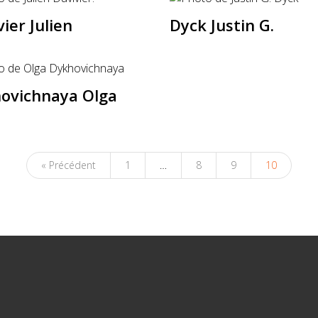
ier Julien
Dyck Justin G.
ovichnaya Olga
« Précédent
1
…
8
9
10