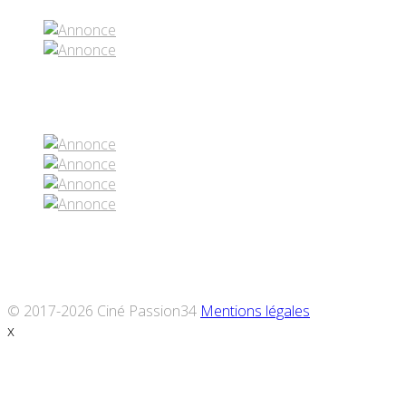
Réseaux sociaux
© 2017-2026 Ciné Passion34
Mentions légales
x
Défiler
vers
le