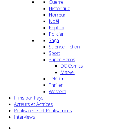
Guerre
Historique
Horreur
Noël
Peplum
Policier
Saga
Science-Fiction
Sport
Super Héros
DC Comics
Marvel
Téléfilm
Thriller
Western
Films par Pays
Acteurs et Actrices
Réalisateurs et Réalisatrices
Interviews