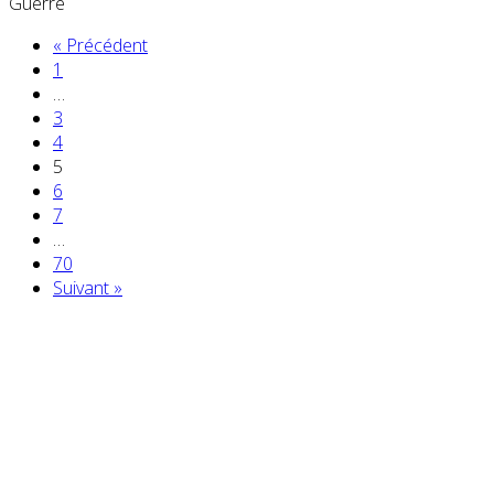
Guerre
« Précédent
1
…
3
4
5
6
7
…
70
Suivant »
Partenaires contenus