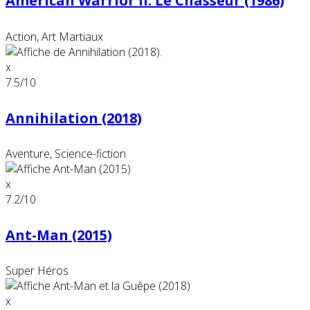
American Warrior II: Le Chasseur (1986)
Action, Art Martiaux
x
7.5
/10
Annihilation (2018)
Aventure, Science-fiction
x
7.2
/10
Ant-Man (2015)
Super Héros
x