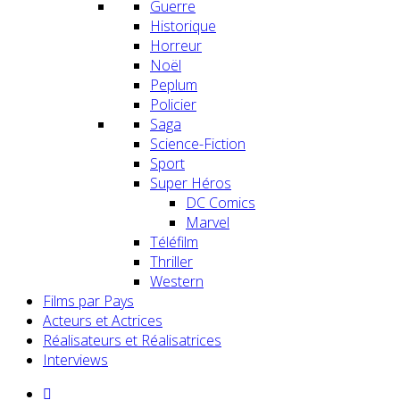
Guerre
Historique
Horreur
Noël
Peplum
Policier
Saga
Science-Fiction
Sport
Super Héros
DC Comics
Marvel
Téléfilm
Thriller
Western
Films par Pays
Acteurs et Actrices
Réalisateurs et Réalisatrices
Interviews