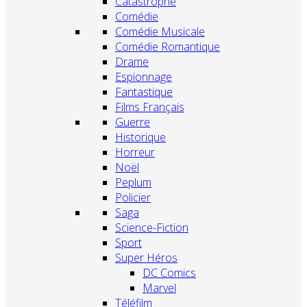
Catastrophe
Comédie
Comédie Musicale
Comédie Romantique
Drame
Espionnage
Fantastique
Films Français
Guerre
Historique
Horreur
Noël
Peplum
Policier
Saga
Science-Fiction
Sport
Super Héros
DC Comics
Marvel
Téléfilm