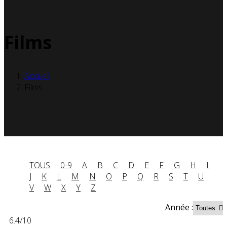
Films
Accueil
Films
TOUS
0-9
A
B
C
D
E
F
G
H
I
J
K
L
M
N
O
P
Q
R
S
T
U
V
W
X
Y
Z
x
Année :
6.4
/10