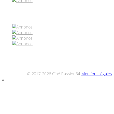
Réseaux sociaux
© 2017-2026 Ciné Passion34
Mentions légales
x
Défiler
vers
le
haut