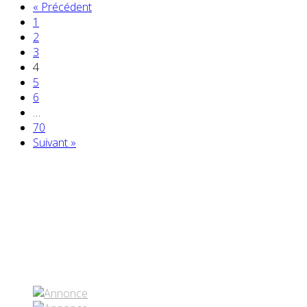
« Précédent
1
2
3
4
5
6
…
70
Suivant »
Partenaires contenus