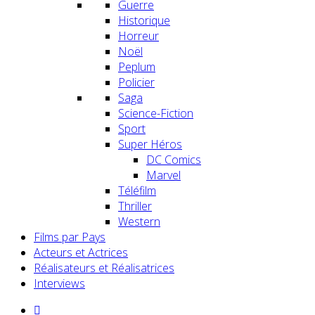
Guerre
Historique
Horreur
Noël
Peplum
Policier
Saga
Science-Fiction
Sport
Super Héros
DC Comics
Marvel
Téléfilm
Thriller
Western
Films par Pays
Acteurs et Actrices
Réalisateurs et Réalisatrices
Interviews