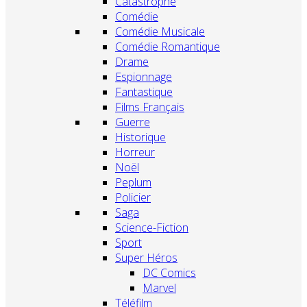
Catastrophe
Comédie
Comédie Musicale
Comédie Romantique
Drame
Espionnage
Fantastique
Films Français
Guerre
Historique
Horreur
Noël
Peplum
Policier
Saga
Science-Fiction
Sport
Super Héros
DC Comics
Marvel
Téléfilm