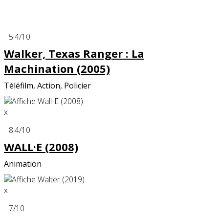
x
5.4
/10
Walker, Texas Ranger : La
Machination (2005)
Téléfilm, Action, Policier
x
8.4
/10
WALL·E (2008)
Animation
x
7
/10