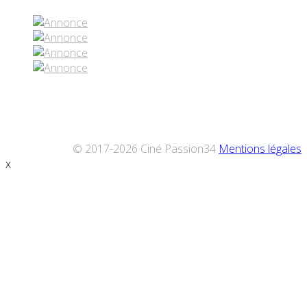
© 2017-2026 Ciné Passion34
Mentions légales
x
Défiler
vers
le
haut