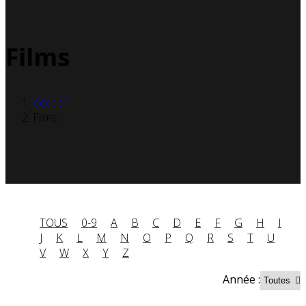
Films
Accueil
Films
TOUS
0-9
A
B
C
D
E
F
G
H
I
J
K
L
M
N
O
P
Q
R
S
T
U
V
W
X
Y
Z
Année :