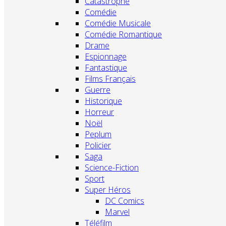
Catastrophe
Comédie
Comédie Musicale
Comédie Romantique
Drame
Espionnage
Fantastique
Films Français
Guerre
Historique
Horreur
Noël
Peplum
Policier
Saga
Science-Fiction
Sport
Super Héros
DC Comics
Marvel
Téléfilm