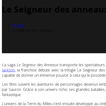
Le Seigneur des anneau
Accueil
Le Seigneur des anneaux
La saga
Le Seigneur des Anneaux
transporte les spectateurs d
Jackson
, la franchise débute avec la trilogie Le Seigneur d
capable de donner un immense pouvoir à celui qui le possède
Les films suivent les aventures de personnages devenus emb
par Sauron. Grâce à son univers riche, ses grandes batailles,
fantastique.
L’univers de la Terre du Milieu s’est ensuite développé au cin