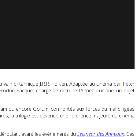
crivain britannique J.R.R. Tolkien. Adaptée au cinéma par
Peter
 Frodon Sacquet chargé de détruire l’Anneau unique, un objet
Sam ou encore Gollum, confrontés aux forces du mal dirigées
aires, la trilogie est devenue une référence majeure du cinéma
 déroulant avant les événements du
Seigneur des Anneaux
. Ces