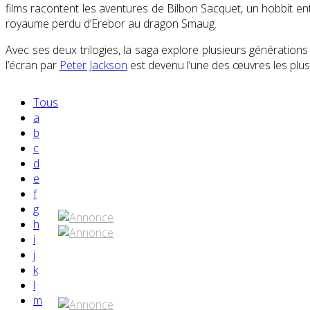
films racontent les aventures de Bilbon Sacquet, un hobbit e
royaume perdu d’Erebor au dragon Smaug.
Avec ses deux trilogies, la saga explore plusieurs génération
l’écran par
Peter Jackson
est devenu l’une des œuvres les plus
Tous
a
b
c
d
e
Partenaires contenus
f
g
h
i
j
Réseaux sociaux
k
l
m