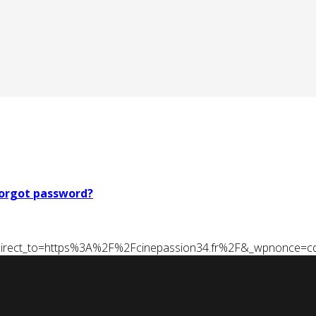
orgot password?
t&redirect_to=https%3A%2F%2Fcinepassion34.fr%2F&_wpnonce=