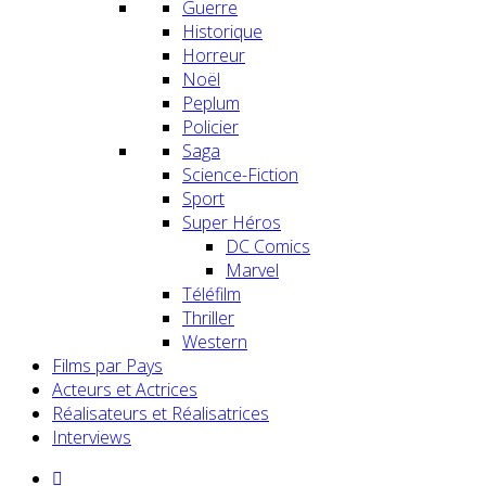
Guerre
Historique
Horreur
Noël
Peplum
Policier
Saga
Science-Fiction
Sport
Super Héros
DC Comics
Marvel
Téléfilm
Thriller
Western
Films par Pays
Acteurs et Actrices
Réalisateurs et Réalisatrices
Interviews