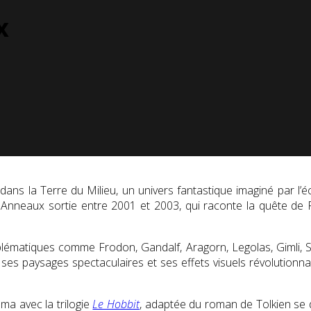
x
ans la Terre du Milieu, un univers fantastique imaginé par l’é
es Anneaux sortie entre 2001 et 2003, qui raconte la quête de
.
lématiques comme Frodon, Gandalf, Aragorn, Legolas, Gimli, 
 ses paysages spectaculaires et ses effets visuels révolutionn
éma avec la trilogie
Le Hobbit
, adaptée du roman de Tolkien se