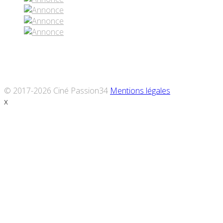
© 2017-2026 Ciné Passion34
Mentions légales
x
Défiler
vers
le
haut