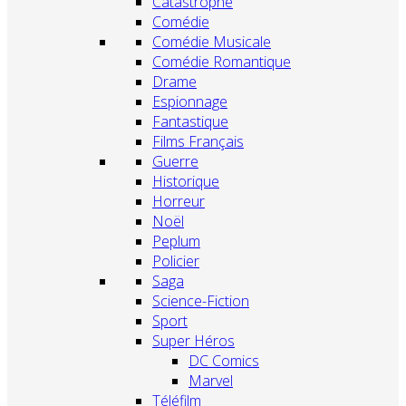
Catastrophe
Comédie
Comédie Musicale
Comédie Romantique
Drame
Espionnage
Fantastique
Films Français
Guerre
Historique
Horreur
Noël
Peplum
Policier
Saga
Science-Fiction
Sport
Super Héros
DC Comics
Marvel
Téléfilm