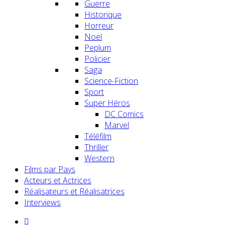
Guerre
Historique
Horreur
Noël
Peplum
Policier
Saga
Science-Fiction
Sport
Super Héros
DC Comics
Marvel
Téléfilm
Thriller
Western
Films par Pays
Acteurs et Actrices
Réalisateurs et Réalisatrices
Interviews