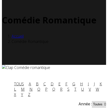
Comédie Romantique
Accueil
Comédie Romantique
TOUS
A
B
C
D
E
F
G
H
I
J
K
L
M
N
O
P
Q
R
S
T
U
V
W
X
Y
Z
Année :