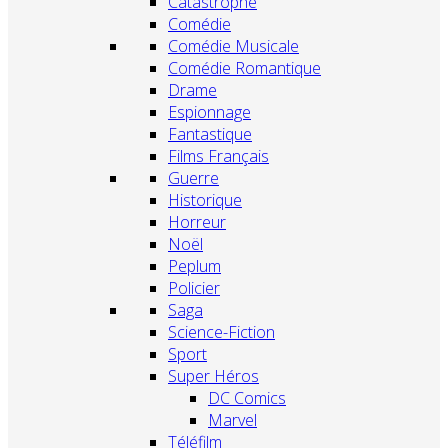
Catastrophe
Comédie
Comédie Musicale
Comédie Romantique
Drame
Espionnage
Fantastique
Films Français
Guerre
Historique
Horreur
Noël
Peplum
Policier
Saga
Science-Fiction
Sport
Super Héros
DC Comics
Marvel
Téléfilm