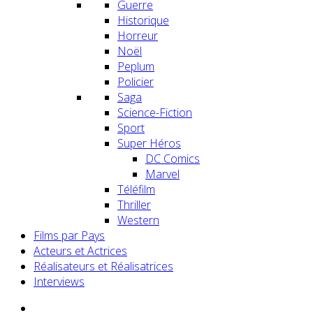
Guerre
Historique
Horreur
Noël
Peplum
Policier
Saga
Science-Fiction
Sport
Super Héros
DC Comics
Marvel
Téléfilm
Thriller
Western
Films par Pays
Acteurs et Actrices
Réalisateurs et Réalisatrices
Interviews