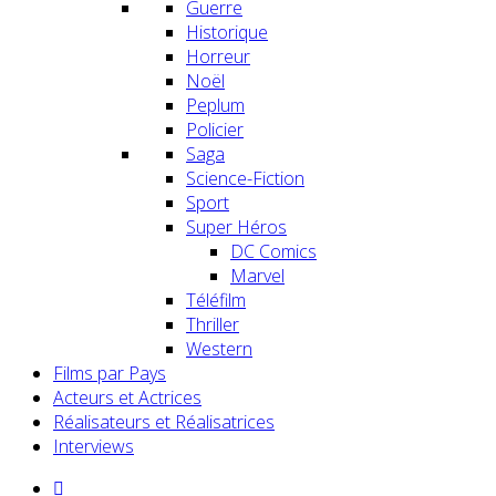
Guerre
Historique
Horreur
Noël
Peplum
Policier
Saga
Science-Fiction
Sport
Super Héros
DC Comics
Marvel
Téléfilm
Thriller
Western
Films par Pays
Acteurs et Actrices
Réalisateurs et Réalisatrices
Interviews