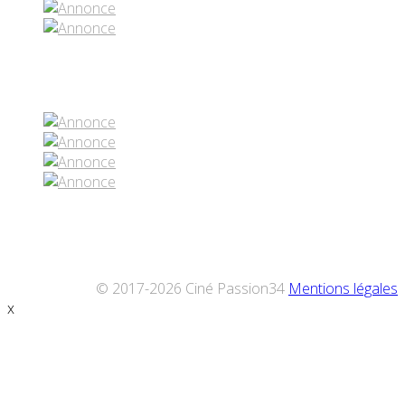
Réseaux sociaux
© 2017-2026 Ciné Passion34
Mentions légales
x
Défiler
vers
le
haut