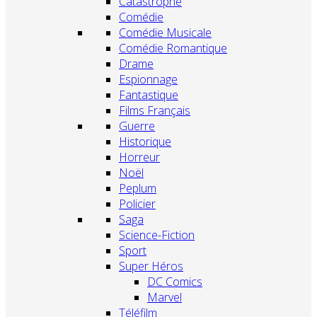
Catastrophe
Comédie
Comédie Musicale
Comédie Romantique
Drame
Espionnage
Fantastique
Films Français
Guerre
Historique
Horreur
Noël
Peplum
Policier
Saga
Science-Fiction
Sport
Super Héros
DC Comics
Marvel
Téléfilm