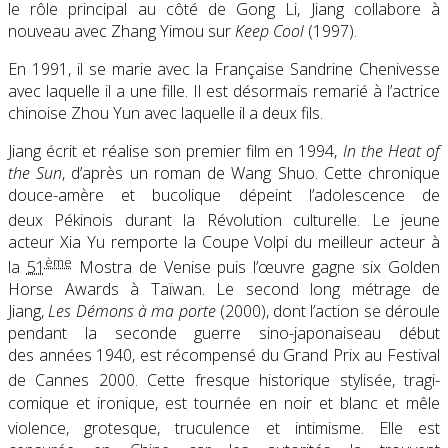
le rôle principal au côté de Gong Li, Jiang collabore à
nouveau avec Zhang Yimou sur
Keep Cool
(1997).
En 1991, il se marie avec la Française Sandrine Chenivesse
avec laquelle il a une fille. Il est désormais remarié à l’actrice
chinoise Zhou Yun avec laquelle il a deux fils.
Jiang écrit et réalise son premier film en 1994,
In the Heat of
the Sun
, d’après un roman de Wang Shuo. Cette chronique
douce-amère et bucolique dépeint l’adolescence de
deux Pékinois durant la Révolution culturelle
. Le jeune
acteur Xia Yu remporte la Coupe Volpi du meilleur acteur à
ème
la
51
Mostra de Venise puis l’œuvre gagne six Golden
Horse Awards à Taïwan. Le second long métrage de
Jiang,
Les Démons à ma porte
(2000), dont l’action se déroule
pendant la seconde guerre sino-japonaiseau début
des années 1940, est récompensé du Grand Prix au Festival
de Cannes 2000
. Cette fresque historique stylisée, tragi-
comique et ironique, est tournée en noir et blanc et mêle
violence, grotesque, truculence et intimisme
. Elle est