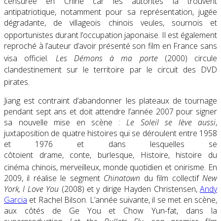
censurée en Chine car les autorités la trouvent
antipatriotique, notamment pour sa représentation, jugée
dégradante, de villageois chinois veules, sournois et
opportunistes durant l’occupation japonaise
. Il est également
reproché à l’auteur d’avoir présenté son film en France sans
visa officiel
.
Les Démons à ma porte
(2000) circule
clandestinement sur le territoire par le circuit des DVD
pirates
.
Jiang est contraint d’abandonner les plateaux de tournage
pendant sept ans et doit attendre l’année 2007 pour signer
sa nouvelle mise en scène :
Le Soleil se lève aussi
,
juxtaposition de quatre histoires qui se déroulent entre 1958
et 1976 et dans lesquelles se
côtoient drame, conte, burlesque, Histoire, histoire du
cinéma chinois, merveilleux, monde quotidien et onirisme
. En
2009, il réalise le segment
Chinatown
du film collectif
New
York, I Love You
(2008) et y dirige Hayden Christensen,
Andy
Garcia
et Rachel Bilson. L’année suivante, il se met en scène,
aux côtés de Ge You et Chow Yun-fat, dans la