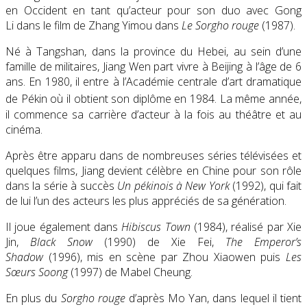
en Occident en tant qu’acteur pour son duo avec Gong
Li dans le film de Zhang Yimou dans
Le Sorgho rouge
(1987).
Né à Tangshan, dans la province du Hebei, au sein d’une
famille de militaires, Jiang Wen part vivre à Beijing à l’âge de 6
ans. En 1980, il entre à l’Académie centrale d’art dramatique
de Pékin où il obtient son diplôme en 1984
. La même année,
il commence sa carrière d’acteur à la fois au théâtre et au
cinéma.
Après être apparu dans de nombreuses séries télévisées et
quelques films, Jiang devient célèbre en Chine pour son rôle
dans la série à succès
Un pékinois à New York
(1992), qui fait
de lui l’un des acteurs les plus appréciés de sa génération.
Il joue également dans
Hibiscus Town
(1984), réalisé par Xie
Jin,
Black Snow
(1990) de Xie Fei,
The Emperor’s
Shadow
(1996), mis en scène par Zhou Xiaowen puis
Les
Sœurs Soong
(1997) de Mabel Cheung.
En plus du
Sorgho rouge
d’après Mo Yan, dans lequel il tient