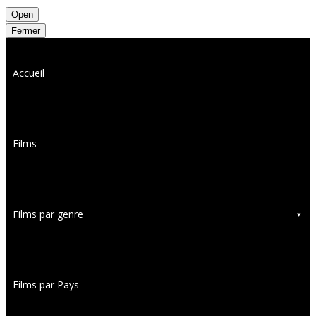
Open
Fermer
Accueil
Films
Films par genre
Films par Pays