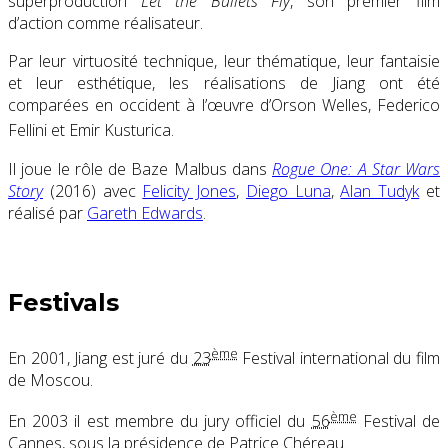
superproduction
Let the Bullets Fly
, son premier film
d’action comme réalisateur.
Par leur virtuosité technique, leur thématique, leur fantaisie
et leur esthétique, les réalisations de Jiang ont été
comparées en occident à l’œuvre d’Orson Welles, Federico
Fellini et Emir Kusturica
.
Il joue le rôle de Baze Malbus dans
Rogue One: A Star Wars
Story
(2016) avec
Felicity Jones
,
Diego Luna
,
Alan Tudyk
et
réalisé par
Gareth Edwards
.
Festivals
ème
En 2001, Jiang est juré du
23
Festival international du film
de Moscou.
ème
En 2003 il est membre du jury officiel du
56
Festival de
Cannes, sous la présidence de Patrice Chéreau.