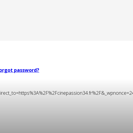
orgot password?
t&redirect_to=https%3A%2F%2Fcinepassion34.fr%2F&_wpnonce=