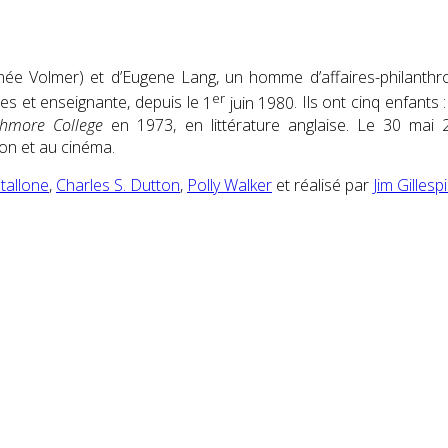
ée Volmer) et d’Eugene Lang, un homme d’affaires-philanthrope
er
mes et enseignante, depuis le
1
juin 1980
. Ils ont cinq enfants
hmore College
en 1973, en littérature anglaise. Le 30 mai
ion et au cinéma.
Stallone
,
Charles S. Dutton
,
Polly Walker
et réalisé par
Jim Gillesp