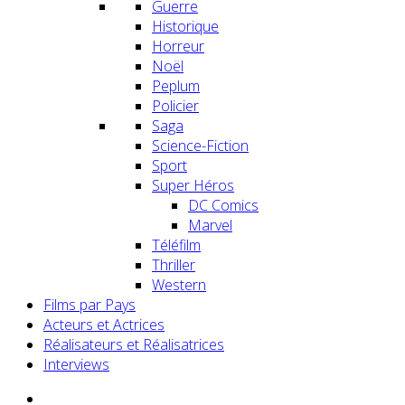
Guerre
Historique
Horreur
Noël
Peplum
Policier
Saga
Science-Fiction
Sport
Super Héros
DC Comics
Marvel
Téléfilm
Thriller
Western
Films par Pays
Acteurs et Actrices
Réalisateurs et Réalisatrices
Interviews