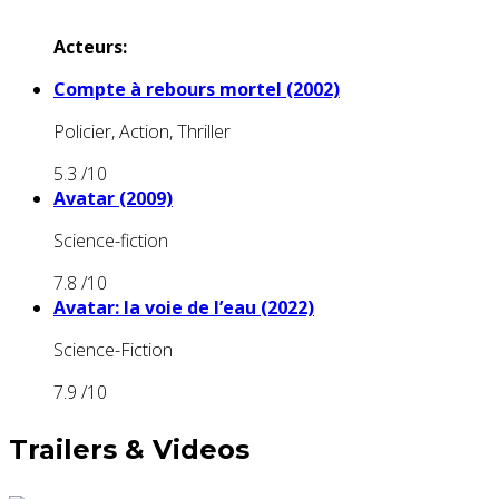
Acteurs:
Compte à rebours mortel (2002)
Policier, Action, Thriller
5.3
/10
Avatar (2009)
Science-fiction
7.8
/10
Avatar: la voie de l’eau (2022)
Science-Fiction
7.9
/10
Trailers & Videos