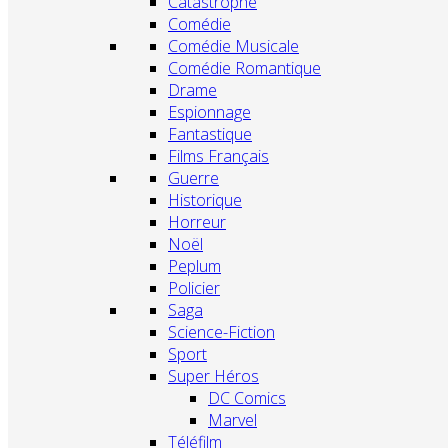
Catastrophe
Comédie
Comédie Musicale
Comédie Romantique
Drame
Espionnage
Fantastique
Films Français
Guerre
Historique
Horreur
Noël
Peplum
Policier
Saga
Science-Fiction
Sport
Super Héros
DC Comics
Marvel
Téléfilm