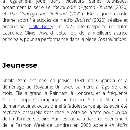
a également joué dans plusieurs séries télévisées,
notamment la série
Le cheval pâle d’Agatha Christie
(2020)
et
The Underground Railroad
(2021). Elle a joué dansle
drame sportif à succès de Netflix
Bruised
(2020), réalisé et
produit par
Halle Berry
. En 2022, elle remporte un autre
Laurence Olivier Award, cette fois de la meilleure actrice
principale, pour sa performance dans la pièce
Constellations
.
Jeunesse
Sheila Atim est née en janvier 1991 en Ouganda et a
déménagé au Royaume-Uni avec sa mère à l’âge de cinq
mois. Elle a grandi à Rainham, à Londres, et a fréquenté
l’école Coopers’ Company and Coborn School. Atim a fait
du mannequinat occasionnel à l’adolescence après avoir été
recrutée lorsqu’elle s’est rasé le côté de la tête pour un bal
de fin d’année scolaire. Atim est apparu dans un événement
de la Fashion Week de Londres en 2009 appelé
All Walks