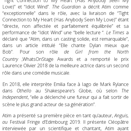
“Tight Connection to My Heart (Has Anybody Seen My
Love)” et “Idiot Wind”.
The Guardian
a décrit Atim comme
“exceptionnelle” dans le rôle, avec la livraison de “Tight
Connection to My Heart (Has Anybody Seen My Love)” étant
“directe, non affectée et parfaitement équilibrée” et sa
performance de “Idiot Wind” une “belle lecture “.
Le Times
a
déclaré que “Atim, dans un casting solide, est remarquable”,
dans un article intitulé “Elle chante Dylan mieux que
Bob”. Pour son rôle
de Girl from the North
Country
,WhatsOnStage Awards
et a remporté le prix
Laurence Olivier 2018 de la meilleure actrice dans un second
rôle dans une comédie musicale.
En 2018, elle interprète Emilia face à Iago de Mark Rylance
dans
Othello
au Shakespeare’s Globe, où selon
The
Independent
, “elle a déclenché une fureur qui a fait sortir de
scène le plus grand acteur de sa génération”.
Atim a présenté sa première pièce en tant qu’auteur,
Anguis,
au
Festival Fringe d’Edimbourg 2019. Il présente Cléopâtre
interviewée par un scientifique et chantant, Atim ayant