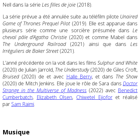
Nell dans la série
Les filles de joie
(2018).
La série prévue a été annulée suite au téléfilm pilote
Unaired
Game of Thrones Prequel Pilot
(2019). Elle est apparue dans
plusieurs série comme une sorcière présumée dans
Le
cheval pâle d’Agatha Christie
(2020) et comme Mabel dans
The Underground Railroad
(2021) ainsi que dans
Les
Irréguliers de Baker Street
(2021).
L’anné précédente on la voit dans les films
Sulphur and White
(2020) de Julian Jarrold,
The Understudy
(2020) de Giles Croft,
Bruised
(2020) de et avec
Halle Berry
, et dans
The Show
(2020) de Mitch Jenkins. Elle joue le rôle de Sara dans
Doctor
Strange in the Multiverse of Madness
(2022) avec
Benedict
Cumberbatch
,
Elizabeth Olsen
,
Chiwetel Ejiofor
et réalisé
par
Sam Raimi
.
Musique