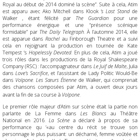
Royal au début de 2014 dominé la scène”. Suite à cela, Atim
est apparu avec Ako Mitchell dans Klook
‘s Last Stand
de
Walker , étant félicité par
The Guardian
pour une
performance énergique et une “présence scénique
formidable” par
The Daily Telegraph
. À l’automne 2014, elle
est apparue dans
Rachel
au Finborough Theatre et a suivi
cela en rejoignant la production en tournée de Kate
Tempest ‘s
Hopelessly Devoted
. En plus de cela, Atim a joué
trois rôles dans les productions de la Royal Shakespeare
Company (RSC) : l’accompagnateur dans
Le Juif de Malte
, Julia
dans
Love’s Sacrifice
, et l’assistant de Lady Politic Would-Be
dans
Volpone
.
Les Sœurs Étienne
de Walker
, qui comprenait
des chansons composées par Atim, a ouvert deux jours
avant la fin de sa course à
Volpone
.
Le premier rôle majeur d’Atim sur scène était la partie non
parlante de La Femme dans
Les Blancs
au Théâtre
National en 2016.
La Scène
a déclaré à propos de sa
performance qu ‘«au centre du récit se trouve son
personnage le plus puissant: un décharné, femme voûtée et