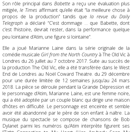
Son rôle principal dans
Babette
a reçu une évaluation plus
mitigée,
le Times
affirmant qu’elle était “la meilleure chose à
propos de la production” tandis que
la revue du Daily
Telegraph
a déclaré “C’est dommage … que Babette, dont
c’est l’histoire, devrait rester, dans la performance quelque
peu lointaine d’Atim, une figure si lointaine”.
Elle a joué Marianne Laine dans la série originale de la
comédie musicale
Girl from the North Country
à The Old Vic à
Londres du 26 juillet au 7 octobre 2017. Suite au succès de
la production The Old Vic, elle a été transférée dans le West
End de Londres au Noël Coward Theatre. du 29 décembre
pour une durée limitée de 12 semaines jusqu’au 24 mars
2018. La pièce se déroule pendant la Grande Dépression et
le personnage d’Atim, Marianne Laine, est une femme noire,
qui a été adoptée par un couple blanc qui dirige une maison
d’hôtes en difficulté. Le personnage est enceinte et semble
avoir été abandonné par le père de son enfant à naître. La
musique du spectacle se compose de chansons de Bob
Dylanet parmi les numéros qu’Atim interprète figurent ses