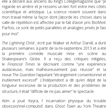
elle a déclaré aux anciens du King’s Collegemagazine que “je
regarde en arrière et je ressens un lien fort entre mes côtés
scientifique et artistique. La science revient souvent dans
mon travail même la façon dont j’aborde les choses dans la
salle de répétition est affectée par le fait d’avoir pris BioMed.
Parfois, ce sont de petits parallèles et analogies privés Je fais
pour moi”.
The Lightning Child
, écrit par Walker et Arthur Darvill, a duré
plusieurs semaines à partir de la mi-septembre 2013 et a été
la première comédie musicale mise en scène au
Shakespeare’s Globe. Il a reçu des critiques mitigées,
le
Financial Times
le décrivant comme “une expérience
audacieuse, mais malheureusement pas réussie” et la
revue
The Guardian
l’appelant “étrangement conventionnel et
inutilement excessif”.
L’Indépendant
a dit qu’en dépit de la
longueur excessive de la production et des problèmes de
structure, il était “difficile de ne pas aimer” le spectacle.
Atim a joué Keyra, l’ incarnation physique du trouble
obsessionnel-compulsif, dans
Ghost Town
au York Theatre