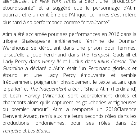
silencieuse”.
Le New York Times
a décrit une “production
étourdissante” et a suggéré que le personnage d’Atim
pourrait être un emblème de l’Afrique. Le Times s’est référé
plus tard à sa performance comme “envoûtante”.
Atim a été acclamée pour ses performances en 2016 dans la
trilogie Shakespeare entièrement féminine de Donmar
Warehouse se déroulant dans une prison pour femmes,
lorsqu’elle a joué Ferdinand dans
The Tempest
, Gadshill et
Lady Percy dans
Henry IV
et Lucius dans
Julius Caesar
.
The
Guardian
a déclaré qu’Atim était “un Ferdinand glorieux et
étourdi et une Lady Percy émouvante et semble
fréquemment poignarder physiquement le texte autant que
le parler” et
The Independent
a écrit “Sheila Atim (Ferdinand)
et Leah Harvey (Miranda) sont adorablement drôles et
charmants alors qu’ils capturent les gaucheries vertigineuses
du premier amour”. Atim a remporté un 2018Clarence
Derwent Award, remis aux meilleurs seconds rôles dans les
productions londoniennes, pour ses rôles dans
La
Tempête
et
Les Blancs
.