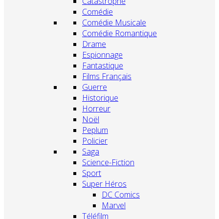
Catastrophe
Comédie
Comédie Musicale
Comédie Romantique
Drame
Espionnage
Fantastique
Films Français
Guerre
Historique
Horreur
Noël
Peplum
Policier
Saga
Science-Fiction
Sport
Super Héros
DC Comics
Marvel
Téléfilm