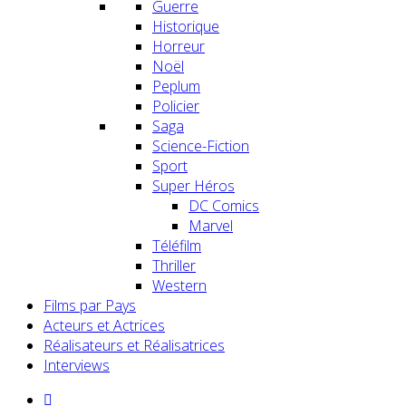
Guerre
Historique
Horreur
Noël
Peplum
Policier
Saga
Science-Fiction
Sport
Super Héros
DC Comics
Marvel
Téléfilm
Thriller
Western
Films par Pays
Acteurs et Actrices
Réalisateurs et Réalisatrices
Interviews