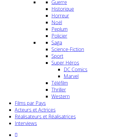
Guerre
Historique
Horreur
Noël
Peplum
Policier
Saga
Science-Fiction
Sport
Super Héros
DC Comics
Marvel
Téléfilm
Thriller
Western
Films par Pays
Acteurs et Actrices
Réalisateurs et Réalisatrices
Interviews