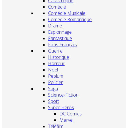
Catastrophe
Comédie
Comédie Musicale
Comédie Romantique
Drame
Espionnage
Fantastique
Films Français
Guerre
Historique
Horreur
Noël
Peplum
Policier
Saga
Science-Fiction
Sport
Super Héros
DC Comics
Marvel
Téléfilm