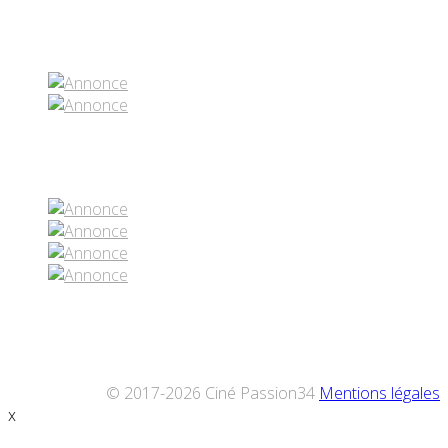
Partenaires contenus
Réseaux sociaux
© 2017-2026 Ciné Passion34
Mentions légales
x
Défiler