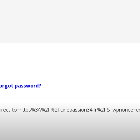
orgot password?
t&redirect_to=https%3A%2F%2Fcinepassion34.fr%2F&_wpnonce=