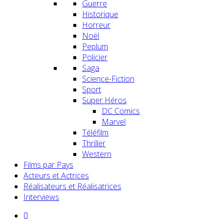
Guerre
Historique
Horreur
Noël
Peplum
Policier
Saga
Science-Fiction
Sport
Super Héros
DC Comics
Marvel
Téléfilm
Thriller
Western
Films par Pays
Acteurs et Actrices
Réalisateurs et Réalisatrices
Interviews