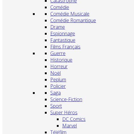
Catastrophe
Comédie
Comédie Musicale
Comédie Romantique
Drame
Espionnage
Fantastique
Films Français
Guerre
Historique
Horreur
Noël
Peplum
Policier
Saga
Science-Fiction
Sport
Super Héros
DC Comics
Marvel
Téléfilm