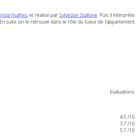
inola Hughes
et réalisé par
Sylvester Stallone
. Puis il interprète
 En suite on le retrouve dans le rôle du tueur de l’appartement
Evaluations
4.5
/10
3.7
/10
5.7
/10