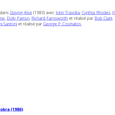
d dans
Staying Alive
(1983) avec
John Travolta
,
Cynthia Rhodes
,
F
one
,
Dolly Parton
,
Richard Farnsworth
et réalisé par
Bob Clark
.
ni Santoni
et réalisé par
George P. Cosmatos
.
obra (1986)