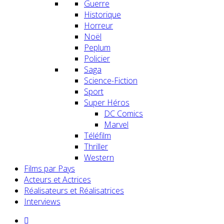
Guerre
Historique
Horreur
Noël
Peplum
Policier
Saga
Science-Fiction
Sport
Super Héros
DC Comics
Marvel
Téléfilm
Thriller
Western
Films par Pays
Acteurs et Actrices
Réalisateurs et Réalisatrices
Interviews