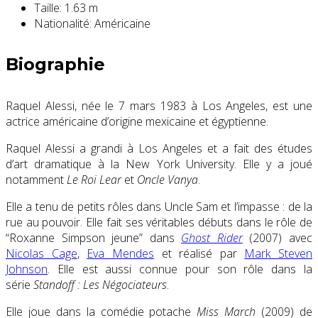
Taille:
1.63 m
Nationalité:
Américaine
Biographie
Raquel Alessi, née le
7 mars 1983
à Los Angeles, est une
actrice américaine d’origine mexicaine et égyptienne.
Raquel Alessi a grandi à Los Angeles et a fait des études
d’art dramatique à la New York University. Elle y a joué
notamment
Le Roi Lear
et
Oncle Vanya
.
Elle a tenu de petits rôles dans Uncle Sam et l’impasse : de la
rue au pouvoir. Elle fait ses véritables débuts dans le rôle de
“Roxanne Simpson jeune” dans
Ghost Rider
(2007) avec
Nicolas Cage
,
Eva Mendes
et réalisé par
Mark Steven
Johnson
. Elle est aussi connue pour son rôle dans la
série
Standoff : Les Négociateurs
.
Elle joue dans la comédie potache
Miss March
(2009) de