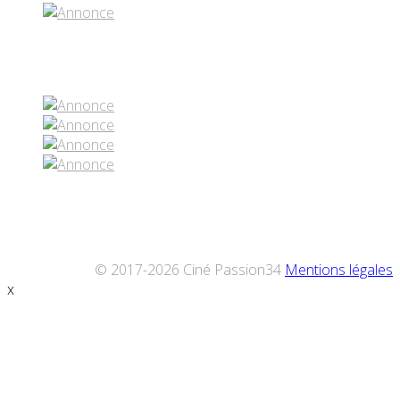
Réseaux sociaux
© 2017-2026 Ciné Passion34
Mentions légales
x
Défiler
vers
le
haut