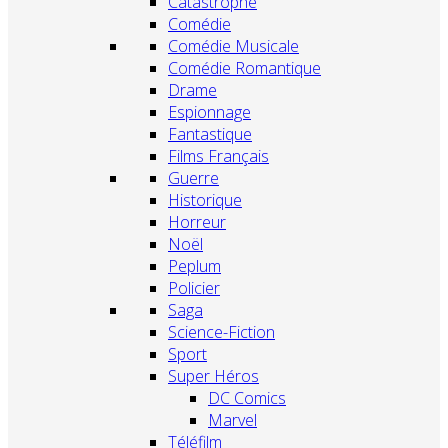
Catastrophe
Comédie
Comédie Musicale
Comédie Romantique
Drame
Espionnage
Fantastique
Films Français
Guerre
Historique
Horreur
Noël
Peplum
Policier
Saga
Science-Fiction
Sport
Super Héros
DC Comics
Marvel
Téléfilm