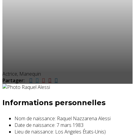
Actrice, Manequin
Partager:
Informations personnelles
Nom de naissance:
Raquel Nazzarena Alessi
Date de naissance:
7 mars 1983
Lieu de naissance:
Los Angeles États-Unis)