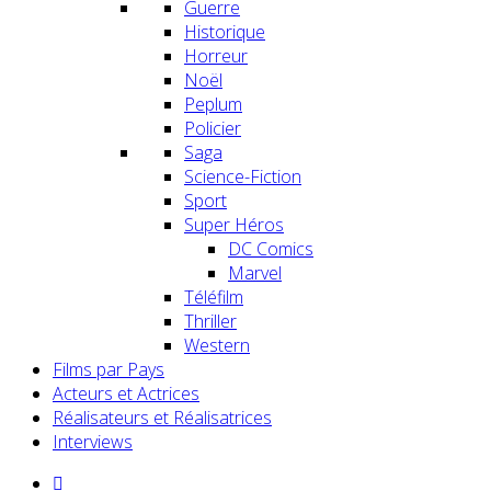
Guerre
Historique
Horreur
Noël
Peplum
Policier
Saga
Science-Fiction
Sport
Super Héros
DC Comics
Marvel
Téléfilm
Thriller
Western
Films par Pays
Acteurs et Actrices
Réalisateurs et Réalisatrices
Interviews