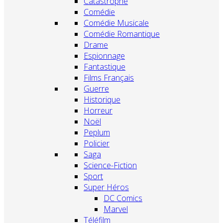
Catastrophe
Comédie
Comédie Musicale
Comédie Romantique
Drame
Espionnage
Fantastique
Films Français
Guerre
Historique
Horreur
Noël
Peplum
Policier
Saga
Science-Fiction
Sport
Super Héros
DC Comics
Marvel
Téléfilm