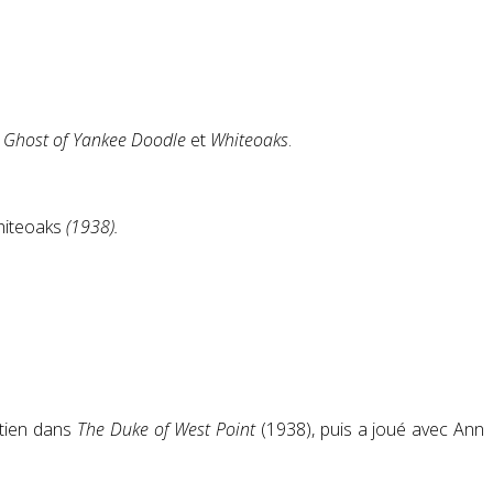
s
Ghost of Yankee Doodle
et
Whiteoaks
.
hiteoaks
(1938).
utien dans
The Duke of West Point
(1938), puis a joué avec Ann