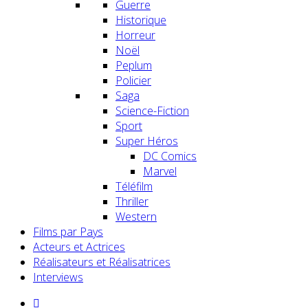
Guerre
Historique
Horreur
Noël
Peplum
Policier
Saga
Science-Fiction
Sport
Super Héros
DC Comics
Marvel
Téléfilm
Thriller
Western
Films par Pays
Acteurs et Actrices
Réalisateurs et Réalisatrices
Interviews