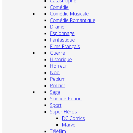
Catastrophe
Comédie
Comédie Musicale
Comédie Romantique
Drame
Espionnage
Fantastique
Films Français
Guerre
Historique
Horreur
Noël
Peplum
Policier
Saga
Science-Fiction
Sport
Super Héros
DC Comics
Marvel
Téléfilm