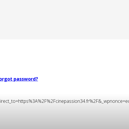
orgot password?
t&redirect_to=https%3A%2F%2Fcinepassion34.fr%2F&_wpnonce=