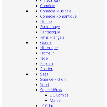
Catastrophe
Comédie
Comédie Musicale
Comédie Romantique
Drame
Espionnage
Fantastique
Films Français
Guerre
Historique
Horreur
Noël
Peplum
Policier
Saga
Science-Fiction
Sport
Super Héros
DC Comics
Marvel
Téléfilm