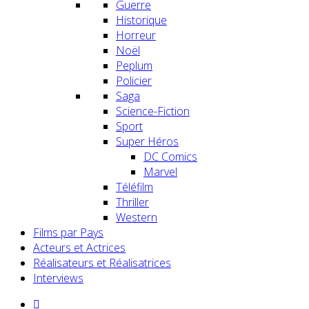
Guerre
Historique
Horreur
Noël
Peplum
Policier
Saga
Science-Fiction
Sport
Super Héros
DC Comics
Marvel
Téléfilm
Thriller
Western
Films par Pays
Acteurs et Actrices
Réalisateurs et Réalisatrices
Interviews