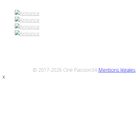
© 2017-2026 Ciné Passion34
Mentions légales
x
Défiler
vers
le
haut