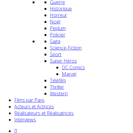
Guerre
Historique
Horreur
Noël
Peplum
Policier
Saga
Science-Fiction
Sport
Super Héros
DC Comics
Marvel
Téléfilm
Thriller
Western
Films par Pays
Acteurs et Actrices
Réalisateurs et Réalisatrices
Interviews