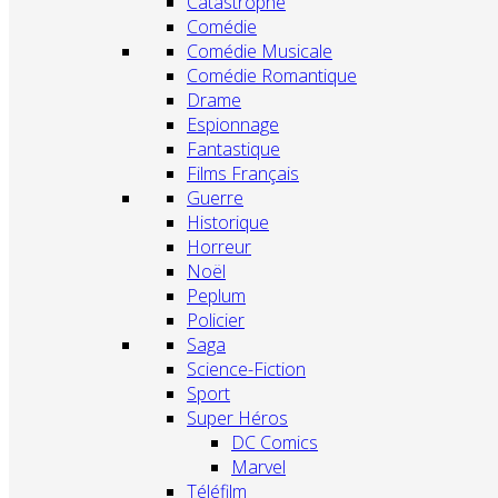
Catastrophe
Comédie
Comédie Musicale
Comédie Romantique
Drame
Espionnage
Fantastique
Films Français
Guerre
Historique
Horreur
Noël
Peplum
Policier
Saga
Science-Fiction
Sport
Super Héros
DC Comics
Marvel
Téléfilm