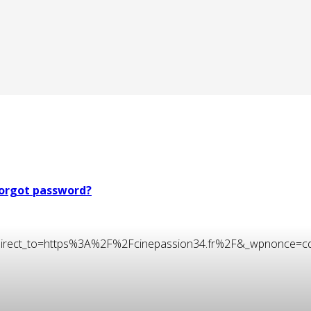
orgot password?
t&redirect_to=https%3A%2F%2Fcinepassion34.fr%2F&_wpnonce=