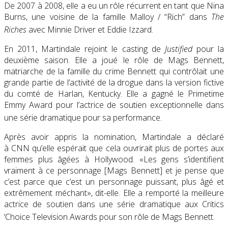
De 2007 à 2008, elle a eu un rôle récurrent en tant que Nina
Burns, une voisine de la famille Malloy / “Rich” dans
The
Riches
avec
Minnie Driver
et
Eddie Izzard
.
En 2011, Martindale rejoint le casting de
Justified
pour la
deuxième saison. Elle a joué le rôle de Mags Bennett,
matriarche de la famille du crime Bennett qui contrôlait une
grande partie de l’activité de la drogue dans la version fictive
du
comté
de Harlan, Kentucky.
Elle a gagné le
Primetime
Emmy Award pour l’actrice de soutien exceptionnelle dans
une série dramatique
pour sa performance.
Après avoir appris la nomination, Martindale a déclaré
à
CNN
qu’elle espérait que cela ouvrirait plus de portes aux
femmes plus âgées à Hollywood. «Les gens s’identifient
vraiment à ce personnage [Mags Bennett] et je pense que
c’est parce que c’est un personnage puissant, plus âgé et
extrêmement méchant», dit-elle.
Elle a remporté la meilleure
actrice de soutien dans une série dramatique aux
Critics
‘Choice Television Awards
pour son rôle de Mags Bennett.