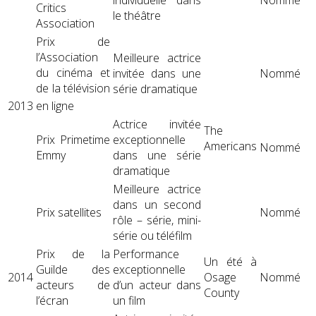
Critics
le théâtre
Association
Prix ​​de
l’Association
Meilleure actrice
du cinéma et
invitée dans une
Nommé
de la télévision
série dramatique
2013
en ligne
Actrice invitée
The
Prix ​​Primetime
exceptionnelle
Americans
Nommé
Emmy
dans une série
dramatique
Meilleure actrice
dans un second
Prix ​​satellites
Nommé
rôle – série, mini-
série ou téléfilm
Prix ​​de la
Performance
Un été à
Guilde des
exceptionnelle
2014
Osage
Nommé
acteurs de
d’un acteur dans
County
l’écran
un film