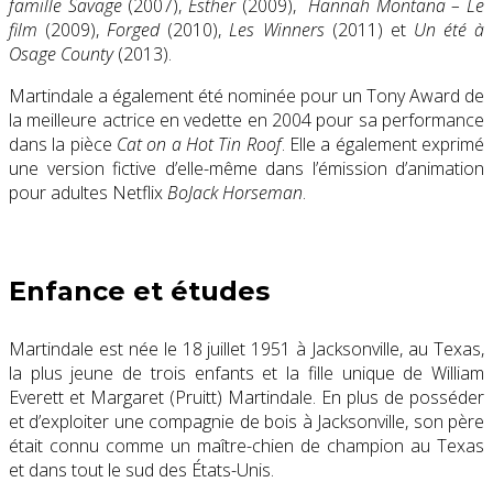
famille Savage
(2007),
Esther
(2009),
Hannah Montana – Le
film
(2009),
Forged
(2010),
Les Winners
(2011) et
Un été à
Osage County
(2013)
.
Martindale a également été nominée pour un
Tony Award
de
la meilleure actrice en vedette en 2004 pour sa performance
dans la pièce
Cat on a Hot Tin Roof
. Elle a également exprimé
une version fictive d’elle-même dans l’émission d’animation
pour adultes Netflix
BoJack Horseman
.
Enfance et études
Martindale est née le 18 juillet 1951 à
Jacksonville, au Texas
,
la plus jeune de trois enfants et la fille unique de William
Everett et Margaret (Pruitt) Martindale.
En plus de posséder
et d’exploiter une compagnie de bois à Jacksonville, son père
était connu comme un maître-chien de champion au Texas
et dans tout le
sud des États-Unis
.