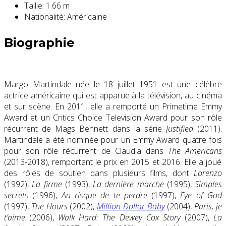
Taille:
1.66 m
Nationalité:
Américaine
Biographie
Margo Martindale
née le 18 juillet 1951 est une célèbre
actrice américaine
qui est apparue à la télévision, au cinéma
et sur scène. En 2011, elle a remporté un
Primetime Emmy
Award
et un
Critics Choice Television Award
pour son rôle
récurrent de Mags Bennett dans la série
Justified
(2011).
Martindale a été nominée pour un
Emmy Award
quatre fois
pour son rôle récurrent de Claudia dans
The Americans
(2013-2018), remportant le prix en 2015
et 2016.
Elle a joué
des rôles de soutien dans plusieurs films, dont
Lorenzo
(1992),
La firme
(1993),
La dernière marche
(1995),
Simples
secrets
(1996),
Au risque de te perdre
(1997),
Eye of God
(1997),
The Hours
(2002)
,
Million Dollar Baby
(2004)
,
Paris, je
t’aime
(2006),
Walk Hard: The Dewey Cox Story
(2007),
La