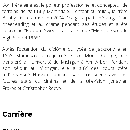
Son frère aîné est
le golfeur professionnel
et concepteur de
terrains de golf
Billy Martindale
. L’enfant du milieu, le frère
Bobby Tim, est mort en 2004.
Margo a participé au golf, au
cheerleading et au drame pendant ses études et a été
couronné “Football Sweetheart”
ainsi que “Miss Jacksonville
High School 1969”.
Après l’obtention du diplôme du lycée de Jacksonville en
1969,
Martindale a fréquenté le
Lon Morris College
, puis
transféré à l’
Université du Michigan
à Ann Arbor. Pendant
son séjour au Michigan, elle a suivi des cours d’été
à
l’Université Harvard
, apparaissant sur scène avec les
futures stars du cinéma et de la télévision
Jonathan
Frakes
et
Christopher Reeve
.
Carrière