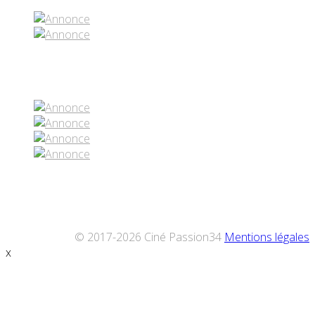
Réseaux sociaux
© 2017-2026 Ciné Passion34
Mentions légales
x
Défiler
vers
le
haut