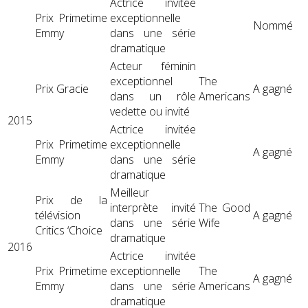
Actrice invitée
Prix ​​Primetime
exceptionnelle
Nommé
Emmy
dans une série
dramatique
Acteur féminin
exceptionnel
The
Prix ​​Gracie
A gagné
dans un rôle
Americans
vedette ou invité
2015
Actrice invitée
Prix ​​Primetime
exceptionnelle
A gagné
Emmy
dans une série
dramatique
Meilleur
Prix ​​de la
interprète invité
The Good
télévision
A gagné
dans une série
Wife
Critics ‘Choice
dramatique
2016
Actrice invitée
Prix ​​Primetime
exceptionnelle
The
A gagné
Emmy
dans une série
Americans
dramatique