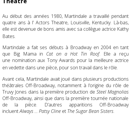
Théâtre
Au début des années 1980, Martindale a travaillé pendant
quatre ans à l’
Actors Theatre, Louisville, Kentucky
. Là-bas,
elle est devenue de bons amis avec sa collègue actrice
Kathy
Bates
.
Martindale a fait ses débuts à
Broadway
en 2004 en tant
que Big Mama in
Cat on a Hot Tin Roof
. Elle a reçu
une nomination aux
Tony
Awards pour la
meilleure actrice
en vedette dans une pièce
, pour son travail dans le rôle.
Avant cela, Martindale avait joué dans plusieurs productions
théâtrales
Off-Broadway
, notamment à l’origine du rôle de
Truvy Jones dans la première production de
Steel Magnolias
Off-Broadway, ainsi que dans la première tournée nationale
de la pièce.
D’autres apparitions Off-Broadway
incluent
Always … Patsy Cline
et
The Sugar Bean Sisters
.