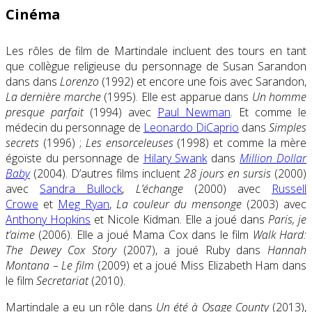
Cinéma
Les rôles de film de Martindale incluent des tours en tant
que collègue religieuse du personnage de
Susan Sarandon
dans dans
Lorenzo
(1992) et encore une fois avec Sarandon,
La dernière marche
(1995)
. Elle est apparue dans
Un homme
presque parfait
(1994) avec
Paul Newman
. Et comme le
médecin du personnage de
Leonardo DiCaprio
dans
Simples
secrets
(1996)
;
Les ensorceleuses
(1998) et comme la mère
égoïste du personnage de
Hilary Swank
dans
Million Dollar
Baby
(2004)
. D’autres films incluent
28 jours en sursis
(2000)
avec
Sandra Bullock
,
L’échange
(2000) avec
Russell
Crowe
et
Meg Ryan
,
La couleur du mensonge
(2003) avec
Anthony Hopkins
et
Nicole Kidman
. Elle a joué dans
Paris, je
t’aime
(2006). Elle a joué Mama Cox dans le film
Walk Hard:
The Dewey Cox Story
(2007)
, a joué Ruby dans
Hannah
Montana – Le film
(2009)
et a joué Miss Elizabeth Ham dans
le film
Secretariat
(2010).
Martindale a eu un rôle dans
Un été à Osage County
(2013)
,