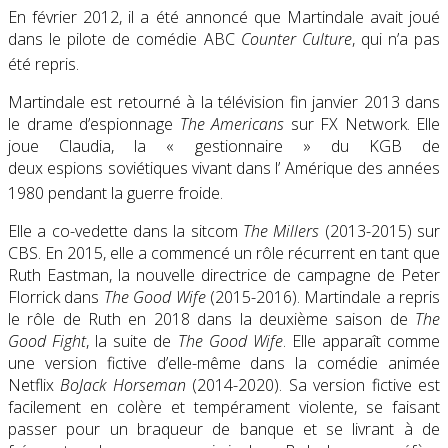
En février 2012, il a été annoncé que Martindale avait joué
dans le pilote de comédie ABC
Counter Culture
, qui n’a pas
été repris.
Martindale est retourné à la télévision fin janvier 2013 dans
le drame d’espionnage
The Americans
sur
FX Network
. Elle
joue Claudia, la « gestionnaire » du
KGB
de
deux espions soviétiques vivant dans l’ Amérique des années
1980 pendant la guerre froide.
Elle a co-vedette dans la sitcom
The Millers
(2013-2015) sur
CBS. En 2015, elle a commencé un rôle récurrent en tant que
Ruth Eastman, la nouvelle directrice de campagne de Peter
Florrick dans
The Good Wife
(2015-2016). Martindale a repris
le rôle de Ruth en 2018 dans la deuxième saison de
The
Good Fight
, la suite de
The Good Wife
. Elle apparaît comme
une version fictive d’elle-même dans la comédie animée
Netflix
BoJack Horseman
(2014-2020). Sa version fictive est
facilement en colère et tempérament violente, se faisant
passer pour un braqueur de banque et se livrant à de