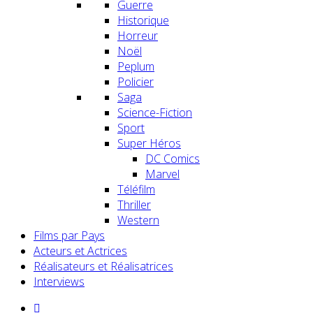
Guerre
Historique
Horreur
Noël
Peplum
Policier
Saga
Science-Fiction
Sport
Super Héros
DC Comics
Marvel
Téléfilm
Thriller
Western
Films par Pays
Acteurs et Actrices
Réalisateurs et Réalisatrices
Interviews