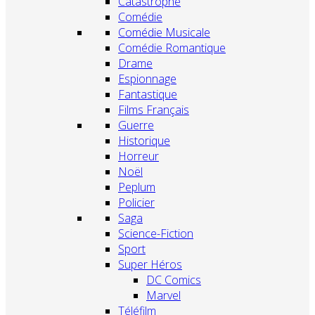
Catastrophe
Comédie
Comédie Musicale
Comédie Romantique
Drame
Espionnage
Fantastique
Films Français
Guerre
Historique
Horreur
Noël
Peplum
Policier
Saga
Science-Fiction
Sport
Super Héros
DC Comics
Marvel
Téléfilm