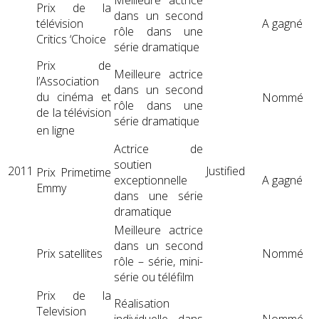
Prix ​​de la
dans un second
télévision
A gagné
rôle dans une
Critics ‘Choice
série dramatique
Prix ​​de
Meilleure actrice
l’Association
dans un second
du cinéma et
Nommé
rôle dans une
de la télévision
série dramatique
en ligne
Actrice de
soutien
2011
Justified
Prix ​​Primetime
exceptionnelle
A gagné
Emmy
dans une série
dramatique
Meilleure actrice
dans un second
Prix ​​satellites
Nommé
rôle – série, mini-
série ou téléfilm
Prix ​​de la
Réalisation
Television
individuelle dans
Nommé