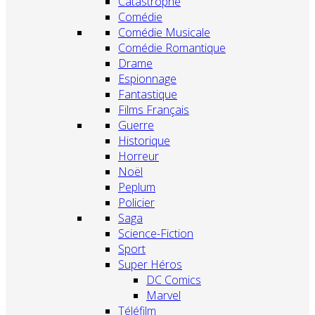
Catastrophe
Comédie
Comédie Musicale
Comédie Romantique
Drame
Espionnage
Fantastique
Films Français
Guerre
Historique
Horreur
Noël
Peplum
Policier
Saga
Science-Fiction
Sport
Super Héros
DC Comics
Marvel
Téléfilm