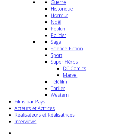
Guerre
Historique
Horreur
Noël
Peplum
Policier
Saga
Science-Fiction
Sport
Super Héros
DC Comics
Marvel
Téléfilm
Thriller
Western
Films par Pays
Acteurs et Actrices
Réalisateurs et Réalisatrices
Interviews