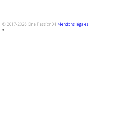
© 2017-2026 Ciné Passion34
Mentions légales
x
Défiler
vers
le
haut