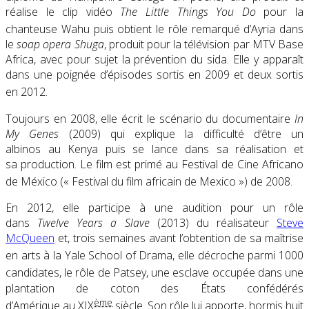
réalise le clip vidéo
The Little Things You Do
pour la
chanteuse Wahu puis obtient le rôle remarqué
d’Ayria dans
le
soap opera
Shuga
, produit pour la télévision par MTV Base
Africa, avec pour sujet la prévention du sida. Elle y apparaît
dans une poignée d’épisodes sortis en 2009 et deux sortis
en 2012
.
Toujours en 2008, elle écrit le scénario du documentaire
In
My Genes
(2009) qui explique la difficulté d’être un
albinos au Kenya puis se lance dans sa réalisation et
sa production. Le film est primé au
Festival de Cine Africano
de México
(
« Festival du film africain de Mexico »
) de 2008
.
En 2012, elle participe à une audition pour un rôle
dans
Twelve Years a Slave
(2013) du réalisateur
Steve
McQueen
et, trois semaines avant l’obtention de sa maîtrise
en arts à la
Yale School of Drama
, elle décroche parmi 1000
candidates
, le rôle de Patsey, une esclave occupée dans une
plantation de coton des États confédérés
ème
d’Amérique au
XIX
siècle. Son rôle lui apporte, hormis huit