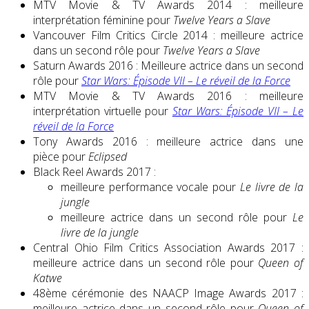
MTV Movie & TV Awards 2014 : meilleure
interprétation féminine pour
Twelve Years a Slave
Vancouver Film Critics Circle 2014 : meilleure actrice
dans un second rôle pour
Twelve Years a Slave
Saturn Awards 2016 : Meilleure actrice dans un second
rôle pour
Star Wars: Épisode VII – Le réveil de la Force
MTV Movie & TV Awards 2016 : meilleure
interprétation virtuelle pour
Star Wars: Épisode VII – Le
réveil de la Force
Tony Awards 2016 : meilleure actrice dans une
pièce pour
Eclipsed
Black Reel Awards 2017 :
meilleure performance vocale pour
Le livre de la
jungle
meilleure actrice dans un second rôle pour
Le
livre de la jungle
Central Ohio Film Critics Association Awards 2017 :
meilleure actrice dans un second rôle pour
Queen of
Katwe
48ème cérémonie des NAACP Image Awards 2017 :
meilleure actrice dans un second rôle pour
Queen of