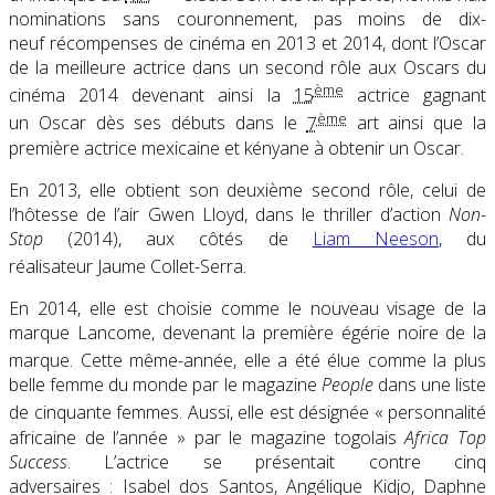
nominations sans couronnement, pas moins de dix-
neuf récompenses de cinéma en 2013 et 2014, dont l’Oscar
de la meilleure actrice dans un second rôle aux Oscars du
ème
cinéma 2014 devenant ainsi la
15
actrice gagnant
ème
un Oscar dès ses débuts dans le
7
art
ainsi que la
première actrice mexicaine et kényane à obtenir un Oscar.
En 2013, elle obtient son deuxième second rôle, celui de
l’hôtesse de l’air Gwen Lloyd, dans le thriller d’action
Non-
Stop
(2014), aux côtés de
Liam Neeson
, du
réalisateur Jaume Collet-Serra
.
En 2014, elle est choisie comme le nouveau visage de la
marque Lancome, devenant la première égérie noire de la
marque
. Cette même-année, elle a été élue comme la plus
belle femme du monde par le magazine
People
dans une liste
de cinquante femmes
. Aussi, elle est désignée « personnalité
africaine de l’année » par le magazine togolais
Africa Top
Success
. L’actrice se présentait contre cinq
adversaires : Isabel dos Santos, Angélique Kidjo, Daphne