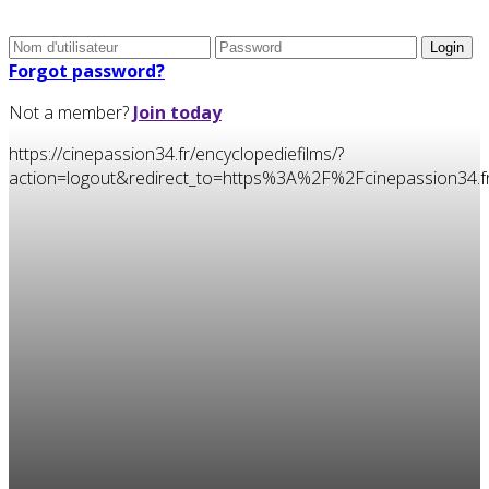
Forgot password?
Not a member?
Join today
https://cinepassion34.fr/encyclopediefilms/?
action=logout&redirect_to=https%3A%2F%2Fcinepassion3