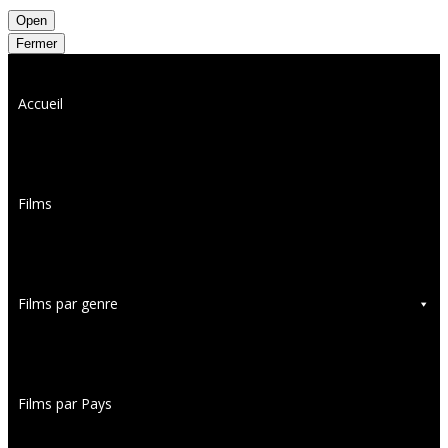
Open
Fermer
Accueil
Films
Films par genre
Films par Pays