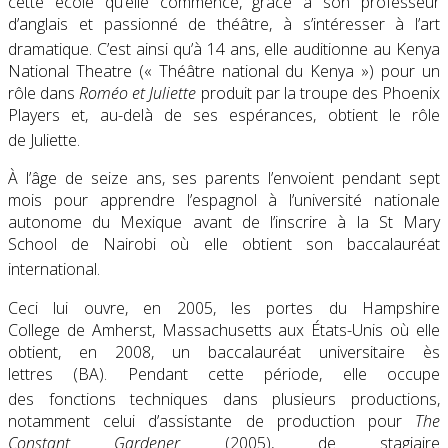
cette école qu’elle commence, grâce à son professeur
d’anglais et passionné de théâtre, à s’intéresser à l’art
dramatique
. C’est ainsi qu’à 14 ans, elle auditionne au
Kenya
National Theatre
(
« Théâtre national du Kenya »
) pour un
rôle dans
Roméo et Juliette
produit par la troupe des Phoenix
Players et, au-delà de ses espérances, obtient le rôle
de Juliette
.
À l’âge de seize ans, ses parents l’envoient pendant sept
mois pour apprendre l’espagnol à l’université nationale
autonome du Mexique avant de l’inscrire à la
St Mary
School
de Nairobi où elle obtient son baccalauréat
international
.
Ceci lui ouvre, en 2005, les portes du
Hampshire
College
de Amherst, Massachusetts aux États-Unis où elle
obtient, en 2008, un baccalauréat universitaire ès
lettres (BA). Pendant cette période, elle occupe
des fonctions techniques dans plusieurs productions
,
notamment celui d’assistante de production pour
The
Constant Gardener
(2005), de stagiaire