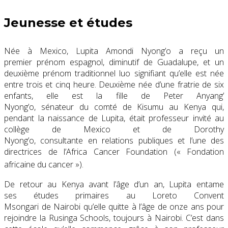
Jeunesse et études
Née à Mexico
, Lupita Amondi Nyong’o a reçu un
premier prénom espagnol, diminutif de Guadalupe, et un
deuxième prénom traditionnel luo signifiant qu’elle est née
entre trois et cinq heure. Deuxième née d’une fratrie de six
enfants, elle est la fille de Peter Anyang’
Nyong’o, sénateur du comté de Kisumu au Kenya qui,
pendant la naissance de Lupita, était professeur invité au
collège de Mexico et de Dorothy
Nyong’o, consultante en relations publiques et l’une des
directrices de l’
Africa Cancer Foundation
(
« Fondation
africaine du cancer »
)
.
De retour au Kenya avant l’âge d’un an, Lupita entame
ses études primaires au
Loreto Convent
Msongari
de Nairobi qu’elle quitte à l’âge de onze ans pour
rejoindre la
Rusinga Schools
, toujours à Nairobi. C’est dans