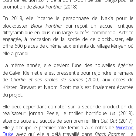
Lors de l’édition 2017 de la Comic-Con de San Diego pour la
promotion de
Black Panther
(2018).
En 2018, elle incarne le personnage de Nakia pour le
blockbuster
Black Panther
qui reçoit un accueil critique
dithyrambique en plus d’un large succès commercial. Actrice
engagée, à l’occasion de la sortie de ce blockbuster, elle
offre 600 places de cinéma aux enfants du village kényan où
elle a grandi
.
La même année, elle devient l’une des nouvelles égéries
de Calvin Klein
et elle est pressentie pour rejoindre le remake
de
Charlie et ses drôles de dames
(2000) aux côtés de
Kristen Stewart et Naomi Scott
mais est finalement écartée
du projet
.
Elle peut cependant compter sur la seconde production du
réalisateur Jordan Peele, le thriller horrifique
Us
(2019),
attendu suite au succès de son premier film
Get Out
(2017)
.
Elle y occupe le premier rôle féminin aux côtés de
Winston
Duke
avec qui elle a déjà travaillé dans
Black Panther
. La