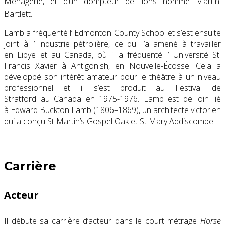
Menagerie, et d’un
dompteur de lions
nommé Martini
Bartlett.
Lamb a fréquenté l’
Edmonton County School
et s’est ensuite
joint à l’
industrie pétrolière
, ce qui l’a amené à travailler
en
Libye
et au Canada, où il a fréquenté l’
Université St.
Francis Xavier
à
Antigonish, en Nouvelle-Écosse
. Cela a
développé son intérêt amateur pour le théâtre à un niveau
professionnel et il s’est produit au
Festival de
Stratford
au Canada en 1975-1976. Lamb est de loin lié
à
Edward Buckton Lamb
(1806–1869), un architecte victorien
qui a conçu St Martin’s Gospel Oak et St Mary Addiscombe.
Carrière
Acteur
Il débute sa carrière d’acteur dans le court métrage
Horse