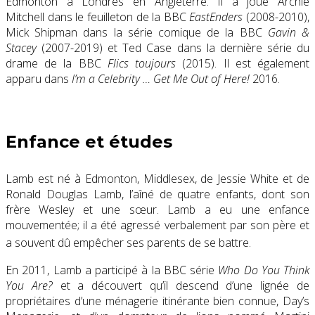
Edmonton à Londres en Angleterre. Il a joué Archie
Mitchell dans le feuilleton de la BBC
EastEnders
(2008-2010),
Mick Shipman dans la série comique de la BBC
Gavin &
Stacey
(2007-2019) et Ted Case dans la dernière série du
drame de la BBC
Flics toujours
(2015). Il est également
apparu dans
I’m a Celebrity … Get Me Out of Here!
2016.
Enfance et études
Lamb est né à
Edmonton
,
Middlesex
, de Jessie White et de
Ronald Douglas Lamb, l’aîné de quatre enfants, dont son
frère Wesley et une sœur. Lamb a eu une enfance
mouvementée; il a été agressé verbalement par son père et
a souvent dû empêcher ses parents de se battre.
En 2011, Lamb a participé à la
BBC
série
Who Do You Think
You Are?
et a découvert qu’il descend d’une lignée de
propriétaires d’une
ménagerie itinérante
bien connue, Day’s