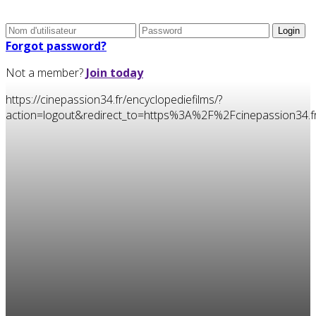
Forgot password?
Not a member?
Join today
https://cinepassion34.fr/encyclopediefilms/?
action=logout&redirect_to=https%3A%2F%2Fcinepassion3