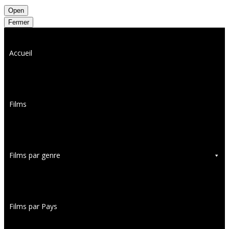
Open
Fermer
Accueil
Films
Films par genre
Films par Pays