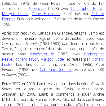
Latitudes
(1975) de Peter Rowe. Il joue le rôle du 1er
reporter dans
Superman
(1978) avec
Christopher Reeve
,
Margot Kidder
,
Gene Hackman
et réalisé par
Richard
Donner
. Puis on le voit dans 13 épisodes de la série
Fox
en
1980.
Après son retour du Canada en Grande-Bretagne, Lamb est
devenu un membre régulier de la distribution, avec
Kate
O’Mara
, dans
Triangle
(1981-1983), dans lequel il a joué Matt
Taylor, l’ ingénieur en chef du navire. Il a eu un petit rôle de
mineur dans
Superman III
(1983) avec
Christopher
Reeve
,
Richard Pryor
,
Margot Kidder
et réalisé par
Richard
Lester
. Les films de Lamb incluent
Buster
(1988),
Place
Vendôme
(1998) avec
Catherine Deneuve
,
Essex Boys
(2000)
et
Fakers
(2004).
Entre 2007 et 2019, Lamb est apparu dans la série
Gavin &
Stacey en
jouant le père de Gavin, Michael “Mick”
Shipman.
En 2008, Lamb a commencé à jouer
Archie
Mitchell
, le père de
Ronnie
et
Roxy Mitchell
dans
EastEnders
jusqu’en 2010. Il a basé sa représentation d’Archie sur son