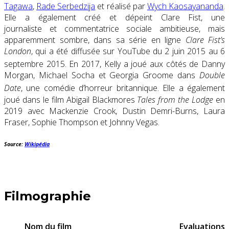
Tagawa
,
Rade Serbedzija
et réalisé par
Wych Kaosayananda
.
Elle a également créé et dépeint Clare Fist, une
journaliste
et
commentatrice sociale
ambitieuse, mais
apparemment sombre, dans sa série en ligne
Clare Fist’s
London
, qui a été diffusée sur
YouTube
du 2 juin 2015 au 6
septembre 2015.
En 2017, Kelly a joué aux côtés de Danny
Morgan,
Michael Socha
et
Georgia Groome
dans
Double
Date
, une comédie d’horreur britannique.
Elle a également
joué dans le film Abigail Blackmores
Tales from the Lodge
en
2019 avec
Mackenzie Crook
,
Dustin Demri-Burns
,
Laura
Fraser
,
Sophie Thompson
et
Johnny Vegas
.
Source:
Wikipédia
Filmographie
Nom du film
Evaluations