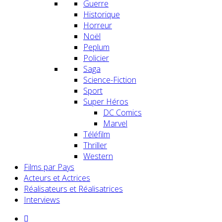
Guerre
Historique
Horreur
Noël
Peplum
Policier
Saga
Science-Fiction
Sport
Super Héros
DC Comics
Marvel
Téléfilm
Thriller
Western
Films par Pays
Acteurs et Actrices
Réalisateurs et Réalisatrices
Interviews