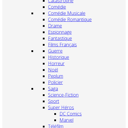
Catastrophe
Comédie
Comédie Musicale
Comédie Romantique
Drame
Espionnage
Fantastique
Films Français
Guerre
Historique
Horreur
Noël
Peplum
Policier
Saga
Science-Fiction
Sport
Super Héros
DC Comics
Marvel
Téléfilm