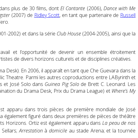
 dans plus de 30 films, dont
El Cantante
(2006),
Dance with Me
gster
(2007) de
Ridley Scott
, en tant que partenaire de
Russell
Yero.
01-2002) et dans la série
Club House
(2004-2005), ainsi que la
vail et l’opportunité de devenir un ensemble étroitement
es de divers horizons culturels et de disciplines créatives.
 Desk). En 2006, il apparaît en tant que Che Guevara dans la
c Theatre. Parmi les autres coproductions entre LAByrinth et
s et José Solo dans
Guinea Pig Solo
de Brett C. Leonard. Les
mination du Drama Desk, Prix du Drama League) et
Where’s My
 est apparu dans trois pièces de première mondiale de José
a également figuré dans deux premières de pièces de théâtre
ts Horizons. Ortiz est également apparu dans
La peau de nos
 Sellars;
Arrestation
à
domicile
au stade Arena; et la tournée