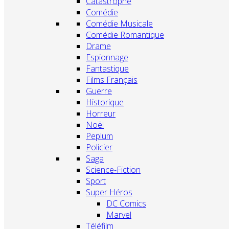
Catastrophe
Comédie
Comédie Musicale
Comédie Romantique
Drame
Espionnage
Fantastique
Films Français
Guerre
Historique
Horreur
Noël
Peplum
Policier
Saga
Science-Fiction
Sport
Super Héros
DC Comics
Marvel
Téléfilm