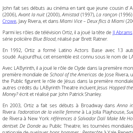
John fait ses débuts au cinéma en tant que jeune cousin d’ A
(2006),
Avant la nuit
(2000),
Amistad
(1997),
La rançon
(1996)
Crowe
, Javy Rivera, et dans
Miami Vice – Deux flics à Miami
(20
Parmi les rôles de télévision Ortiz, il a joué la tête de
JJ Abrams
série policière
Blue Blood
, réalisé par Brett Ratner.
En 1992, Ortiz a formé Latino Actors Base avec 13 autre
soudé. Aujourd’hui, cet ensemble est connu sous le nom de LAB
Avec LAByrinth, il a joué le rôle de Clyde dans la première mo
première mondiale de
School of the Americas
de Jose Rivera, 
the Public figurent le rôle de Jésus dans la première mondia
autres crédits du LAByrinth Theatre incluent
Jesus Hopped the
Money?
écrit et réalisé par John Patrick Shanley.
En 2003, Ortiz a fait ses débuts à Broadway dans
Anna in
Rivera:
l’adoration de la vieille femme
à La Jolla Playhouse,
Su
de Rivera à New York:
références à Salvador Dalí Make Me Ho
dents
et
De Donde
au Public Theatre; les tournées mondiale
nationale de
quelques bons hommes
;
Pentecôte
à Yale Repert