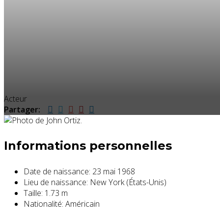
Acteur
Partager:
Informations personnelles
Date de naissance:
23 mai 1968
Lieu de naissance:
New York (États-Unis)
Taille:
1.73 m
Nationalité:
Américain