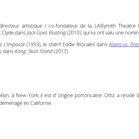
irecteur artistique / co-fondateur de la LAByrinth Theatre
et Clyde dans
Jack Goes Boating
(2010), qui lui ont valu une nomi
ns
L’impasse
(1993), le shérif Eddie Morales dans
Aliens vs. Pr
es dans
Kong: Skull Island
(2017).
lyn, à New York; il est d’ origine portoricaine. Ortiz a résid
t déménagé en Californie.