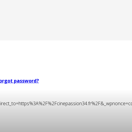
orgot password?
t&redirect_to=https%3A%2F%2Fcinepassion34.fr%2F&_wpnonce=