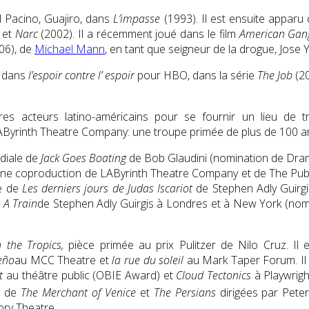
l Pacino, Guajiro, dans
L’impasse
(1993). Il est ensuite apparu
 et
Narc
(2002). Il a récemment joué dans le film
American Gan
06), de
Michael Mann
, en tant que seigneur de la drogue, Jose 
dans
l’espoir contre l’ espoir
pour HBO, dans la série
The Job
(20
s acteurs latino-américains pour se fournir un lieu de tra
yrinth Theatre Company: une troupe primée de plus de 100 artist
ndiale de
Jack Goes Boating
de Bob Glaudini (nomination de Drama
une coproduction de LAByrinth Theatre Company et de The Publi
le de
Les derniers jours de Judas Iscariot
de Stephen Adly Guirgi
 A Train
de Stephen Adly Guirgis à Londres et à New York (no
 the Tropics,
pièce primée au prix Pulitzer de Nilo Cruz. Il
eño
au MCC Theatre et
la rue du soleil
au Mark Taper Forum. Il 
t
au théâtre public (OBIE Award) et
Cloud Tectonics
à Playwrigh
s de
The Merchant of Venice
et
The Persians
dirigées par Peter
ory Theatre.