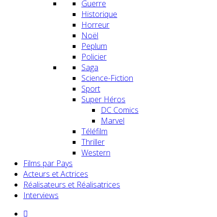
Guerre
Historique
Horreur
Noël
Peplum
Policier
Saga
Science-Fiction
Sport
Super Héros
DC Comics
Marvel
Téléfilm
Thriller
Western
Films par Pays
Acteurs et Actrices
Réalisateurs et Réalisatrices
Interviews