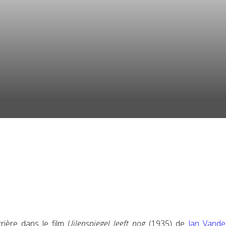
rière dans le film
Uilenspiegel leeft nog
(1935) de
Jan Vande