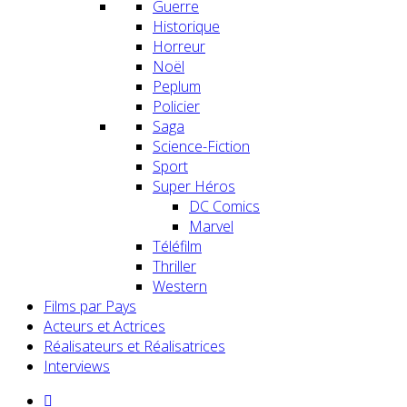
Guerre
Historique
Horreur
Noël
Peplum
Policier
Saga
Science-Fiction
Sport
Super Héros
DC Comics
Marvel
Téléfilm
Thriller
Western
Films par Pays
Acteurs et Actrices
Réalisateurs et Réalisatrices
Interviews