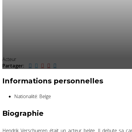
Acteur
Partager:
Informations personnelles
Nationalité:
Belge
Biographie
Hendrik Verschueren était un acteur belge. Il debute sa car