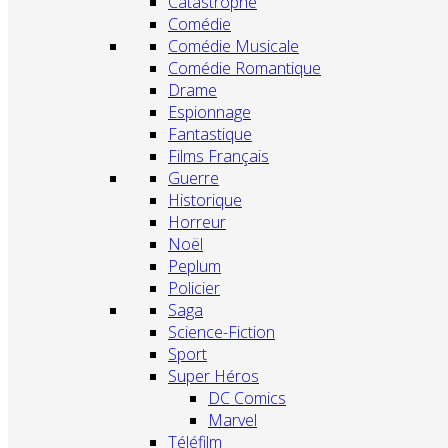
Catastrophe
Comédie
Comédie Musicale
Comédie Romantique
Drame
Espionnage
Fantastique
Films Français
Guerre
Historique
Horreur
Noël
Peplum
Policier
Saga
Science-Fiction
Sport
Super Héros
DC Comics
Marvel
Téléfilm