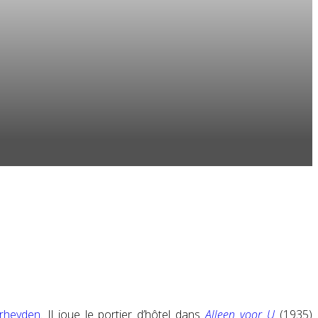
rheyden
. Il joue le portier d’hôtel dans
Alleen voor U
(1935)