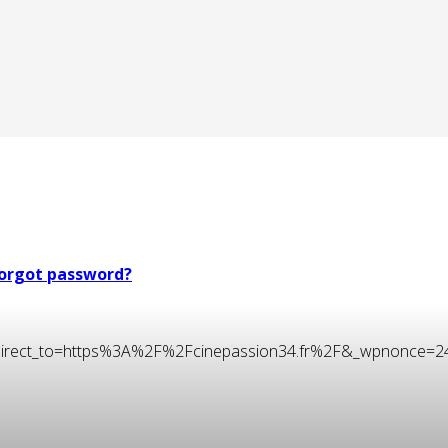
orgot password?
t&redirect_to=https%3A%2F%2Fcinepassion34.fr%2F&_wpnonce=