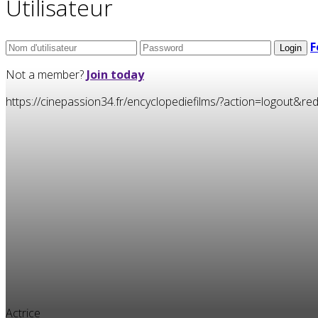
Utilisateur
F
Not a member?
Join today
https://cinepassion34.fr/encyclopediefilms/?action=logou
Actrice