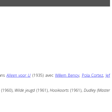
dans
Alleen voor U
(1935) avec
Willem Benoy
,
Pola Cortez
,
Jef
(1960),
Wilde jeugd
(1961),
Hooikoorts
(1961),
Dudley (Master