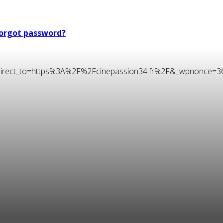
orgot password?
t&redirect_to=https%3A%2F%2Fcinepassion34.fr%2F&_wpnonce=