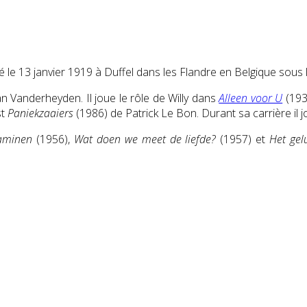
 né le 13 janvier 1919 à Duffel dans les Flandre en Belgique sou
n Vanderheyden. Il joue le rôle de Willy dans
Alleen voor U
(193
st
Paniekzaaiers
(1986) de Patrick Le Bon. Durant sa carrière il j
taminen
(1956),
Wat doen we meet de liefde?
(1957) et
Het ge