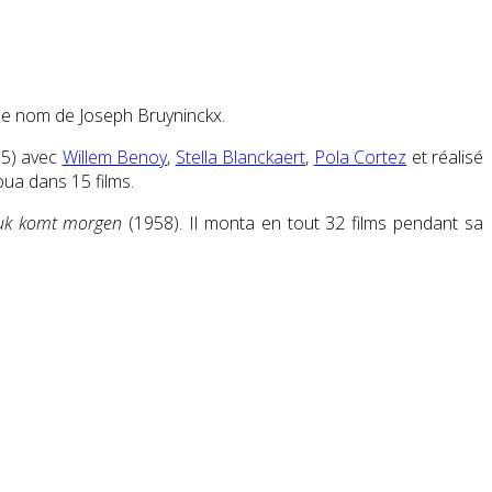
s le nom de Joseph Bruyninckx.
5) avec
Willem Benoy
,
Stella Blanckaert
,
Pola Cortez
et réalisé
oua dans 15 films.
luk komt morgen
(1958). Il monta en tout 32 films pendant sa