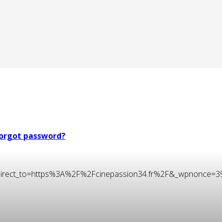
orgot password?
t&redirect_to=https%3A%2F%2Fcinepassion34.fr%2F&_wpnonce=