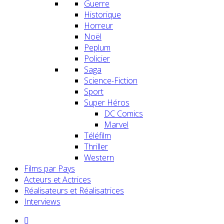
Guerre
Historique
Horreur
Noël
Peplum
Policier
Saga
Science-Fiction
Sport
Super Héros
DC Comics
Marvel
Téléfilm
Thriller
Western
Films par Pays
Acteurs et Actrices
Réalisateurs et Réalisatrices
Interviews