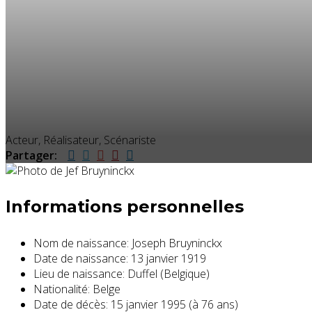
Acteur, Réalisateur, Scénariste
Partager:
Informations personnelles
Nom de naissance:
Joseph Bruyninckx
Date de naissance:
13 janvier 1919
Lieu de naissance:
Duffel (Belgique)
Nationalité:
Belge
Date de décès:
15 janvier 1995 (à 76 ans)