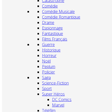
Catastrophe
Comédie
Comédie Musicale
Comédie Romantique
Drame
Espionnage
Fantastique
Films Français
Guerre
Historique
Horreur
Noël
Peplum
Policier
Saga
Science-Fiction
Sport
Super Héros
DC Comics
Marvel
Téléfilm