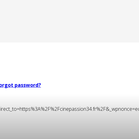
orgot password?
t&redirect_to=https%3A%2F%2Fcinepassion34.fr%2F&_wpnonce=