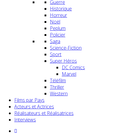
Guerre
Historique
Horreur
Noël
Peplum
Policier
Saga
Science-Fiction
Sport
Super Héros
DC Comics
Marvel
Téléfilm
Thriller
Western
Films par Pays
Acteurs et Actrices
Réalisateurs et Réalisatrices
Interviews