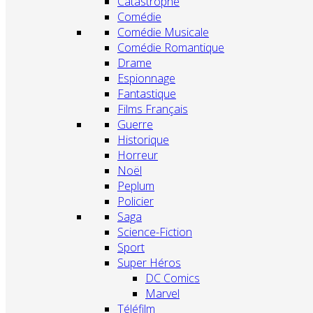
Catastrophe
Comédie
Comédie Musicale
Comédie Romantique
Drame
Espionnage
Fantastique
Films Français
Guerre
Historique
Horreur
Noël
Peplum
Policier
Saga
Science-Fiction
Sport
Super Héros
DC Comics
Marvel
Téléfilm