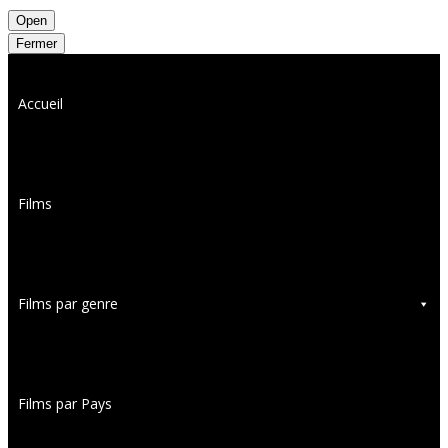
Open
Fermer
Accueil
Films
Films par genre
Films par Pays