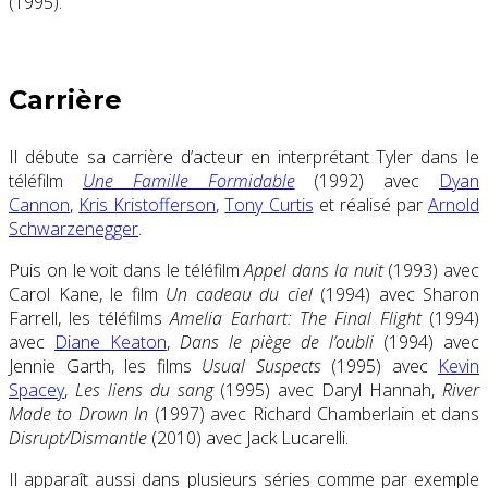
(1995).
Carrière
Il débute sa carrière d’acteur en interprétant Tyler dans le
téléfilm
Une Famille Formidable
(1992) avec
Dyan
Cannon
,
Kris Kristofferson
,
Tony Curtis
et réalisé par
Arnold
Schwarzenegger
.
Puis on le voit dans le téléfilm
Appel dans la nuit
(1993) avec
Carol Kane, le film
Un cadeau du ciel
(1994) avec Sharon
Farrell, les téléfilms
Amelia Earhart: The Final Flight
(1994)
avec
Diane Keaton
,
Dans le piège de l’oubli
(1994) avec
Jennie Garth, les films
Usual Suspects
(1995) avec
Kevin
Spacey
,
Les liens du sang
(1995) avec Daryl Hannah,
River
Made to Drown In
(1997) avec Richard Chamberlain et dans
Disrupt/Dismantle
(2010) avec Jack Lucarelli.
Il apparaît aussi dans plusieurs séries comme par exemple