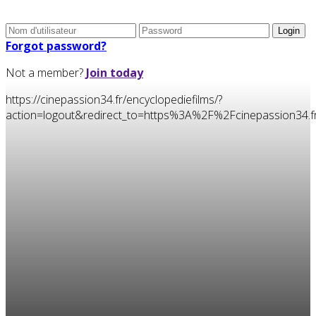
Forgot password?
Not a member?
Join today
https://cinepassion34.fr/encyclopediefilms/?
action=logout&redirect_to=https%3A%2F%2Fcinepassion3