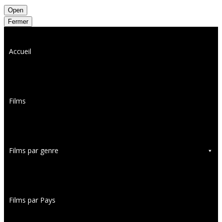
Open
Fermer
Accueil
Films
Films par genre
Films par Pays