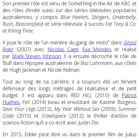
Son premier rôle est venu de Something in the Air de ABC et
des rôles d’invité suivis sur des séries télévisées populaires
australiennes, y compris
Blue Heelers
,
Stingers
,
Underbelly
,
Rush
,
Beaconsfield
; et série télévisée à succès
Fat Tony & Co
.
et
Killing Time
.
Il joue le rôle de “un menbre du gang de moto” dans
Ghost
Rider
(2007) avec
Nicolas Cage
,
Eva Mendes
et réalisé
par
Mark Steven Johnson
. Il a ensuite décroché le rôle de
‘Bull’ dans l’épopée australienne de
Baz Luhrmann
, aux côtés
de Hugh Jackman et Nicole Kidman.
Tout au long de sa carrière, il a toujours été un fervent
défenseur des longs métrages de réalisateur et de petit
budget. Il est apparu dans
RED HILL
(2010) de
Patrick
Hughes
,
Fell
(2014) beau et envoûtant de Kasimir Burgess,
Save Your Legs
(2012),
My Year Without Sex
(2009),
Summer
Coda
(2010) et
Crawlspace
(2012), le thriller d’action de
science-fiction qu’il a co-écrit avec Justin Dix.
En 2015, Eddie peut être vu dans le premier film de Julius