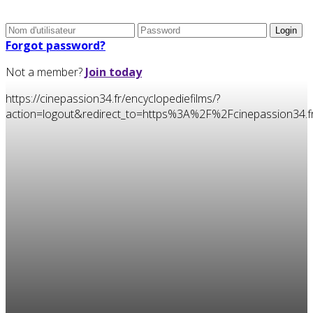
Forgot password?
Not a member?
Join today
https://cinepassion34.fr/encyclopediefilms/?
action=logout&redirect_to=https%3A%2F%2Fcinepassion34