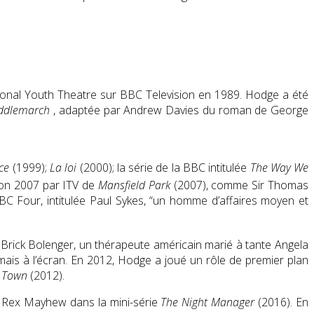
ational Youth Theatre sur BBC Television en 1989. Hodge a été
ddlemarch
, adaptée par Andrew Davies du roman de George
ce
(1999);
La loi
(2000); la série de la BBC intitulée
The Way We
on 2007 par ITV de
Mansfield Park
(2007), comme Sir Thomas
 Four, intitulée Paul Sykes, “un homme d’affaires moyen et
Brick Bolenger, un thérapeute américain marié à tante Angela
ais à l’écran. En 2012, Hodge a joué un rôle de premier plan
 Town
(2012).
 Rex Mayhew dans la mini-série
The Night Manager
(2016). En