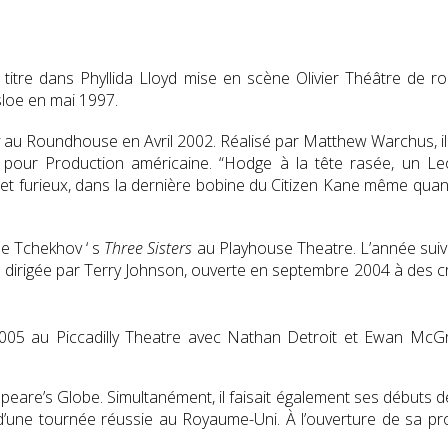
 titre dans Phyllida Lloyd mise en scène Olivier Théâtre de
sloe en mai 1997.
au Roundhouse en Avril 2002.
Réalisé par Matthew Warchus, il
u pour Production américaine. “Hodge à la tête rasée, un Le
 et furieux, dans la dernière bobine du Citizen Kane même quand
 de Tchekhov ‘ s
Three Sisters
au Playhouse Theatre. L’année suivan
, dirigée par Terry Johnson, ouverte en septembre 2004 à des cr
05 au Piccadilly Theatre avec Nathan Detroit et Ewan Mc
eare’s Globe. Simultanément, il faisait également ses débuts d
’une tournée réussie au Royaume-Uni. À l’ouverture de sa pr