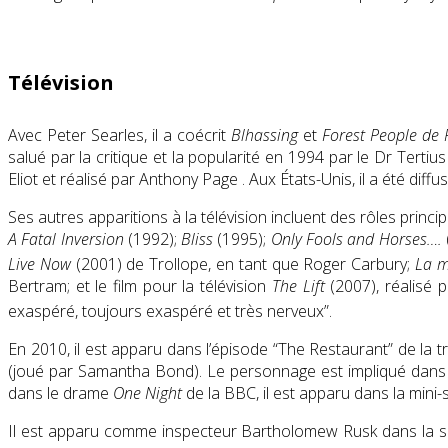
Télévision
Avec Peter Searles, il a coécrit
Blhassing
et
Forest People de
salué par la critique et la popularité en 1994 par le Dr Ter
Eliot et réalisé par Anthony Page . Aux États-Unis, il a été diffu
Ses autres apparitions à la télévision incluent des rôles princ
A Fatal Inversion
(1992);
Bliss
(1995);
Only Fools and Horses….
Live Now
(2001) de Trollope, en tant que Roger Carbury;
La m
Bertram; et le film pour la télévision
The Lift
(2007), réalisé 
exaspéré, toujours exaspéré et très nerveux”.
En 2010, il est apparu dans l’épisode “The Restaurant” de la t
(joué par Samantha Bond). Le personnage est impliqué dans u
dans le drame
One Night
de la BBC, il est apparu dans la mini-
Il est apparu comme inspecteur Bartholomew Rusk dans la 