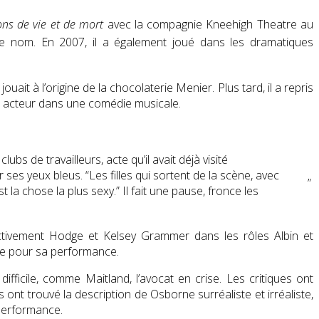
ns de vie et de mort
avec la compagnie Kneehigh Theatre au
ême nom.
En 2007, il a également joué dans les dramatiques
 jouait à l’origine de la chocolaterie Menier.
Plus tard, il a repris
eur acteur dans une comédie musicale.
s de travailleurs, acte qu’il avait déjà visité
ses yeux bleus. “Les filles qui sortent de la scène, avec
”
t la chose la plus sexy.” Il fait une pause, fronce les
ectivement Hodge et Kelsey Grammer dans les rôles Albin et
le pour sa performance.
ficile, comme Maitland, l’avocat en crise. Les critiques ont
nt trouvé la description de Osborne surréaliste et irréaliste,
performance.