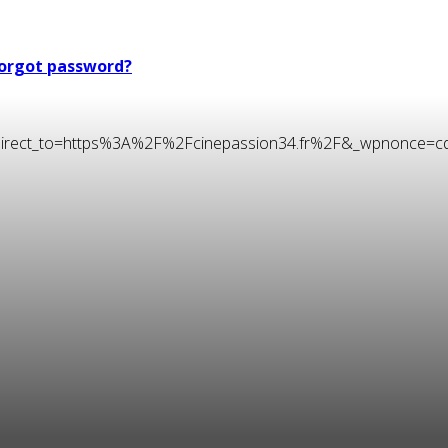
orgot password?
t&redirect_to=https%3A%2F%2Fcinepassion34.fr%2F&_wpnonce=