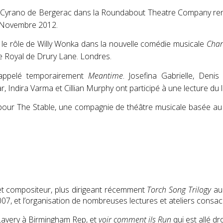
 Cyrano de Bergerac dans la Roundabout Theatre Company re
5 Novembre 2012.
 le rôle de Willy Wonka dans la nouvelle comédie musicale
Char
re Royal de Drury Lane. Londres.
 appelé temporairement
Meantime
. Josefina Gabrielle, Deni
, Indira Varma et Cillian Murphy ont participé à une lecture du li
pour The Stable, une compagnie de théâtre musicale basée au
r et compositeur, plus dirigeant récemment
Torch Song Trilogy
au 
07, et l’organisation de nombreuses lectures et ateliers consa
avery à Birmingham Rep, et
voir comment ils Run
qui est allé d