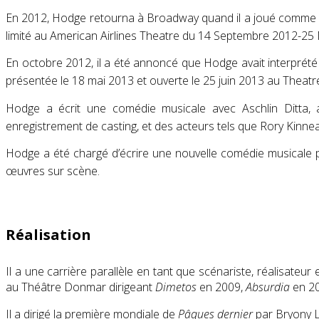
En 2012, Hodge retourna à Broadway quand il a joué comme
limité au American Airlines Theatre du 14 Septembre 2012-2
En octobre 2012, il a été annoncé que Hodge avait interprété
présentée le 18 mai 2013 et ouverte le 25 juin 2013 au Theat
Hodge a écrit une comédie musicale avec Aschlin Ditta,
enregistrement de casting, et des acteurs tels que Rory Kinnear
Hodge a été chargé d’écrire une nouvelle comédie musicale 
œuvres sur scène.
Réalisation
Il a une carrière parallèle en tant que scénariste, réalisateu
au Théâtre Donmar dirigeant
Dimetos
en 2009,
Absurdia
en 20
Il a dirigé la première mondiale de
Pâques dernier
par Bryony L