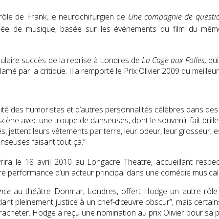
 rôle de Frank, le neurochirurgien de
Une compagnie de questio
agnée de musique, basée sur les événements du film du m
opulaire succès de la reprise à Londres de
La Cage aux Folles,
qui
amé par la critique. Il a remporté le Prix ​​Olivier 2009 du meill
é des humoristes et d’autres personnalités célèbres dans des club
cène avec une troupe de danseuses, dont le souvenir fait briller 
és, jettent leurs vêtements par terre, leur odeur, leur grosseur, es
anseuses faisant tout ça.”
ira le 18 avril 2010 au Longacre Theatre, accueillant resp
re performance d’un acteur principal dans une comédie musica
nce
au théâtre Donmar, Londres, offert Hodge un autre rôle dif
nt pleinement justice à un chef-d’œuvre obscur”, mais certains o
acheter. Hodge a reçu une nomination au prix Olivier pour sa 