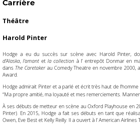
Carrière
Théâtre
Harold Pinter
Hodge a eu du succès sur scène avec Harold Pinter, d
d’Alaska
,
l’amant
et
la collection
à l’ entrepôt Donmar en m
dans
The Caretaker
au Comedy Theatre en novembre 2000, avec
Award.
Hodge admirait Pinter et a parlé et écrit très haut de l’homme
“Ma propre amitié, ma loyauté et mes remerciements. Manners, civi
À ses débuts de metteur en scène au Oxford Playhouse en 200
Pinter). En 2015, Hodge a fait ses débuts en tant que réalis
Owen, Eve Best et Kelly Reilly. Il a ouvert à l’ American Airlines