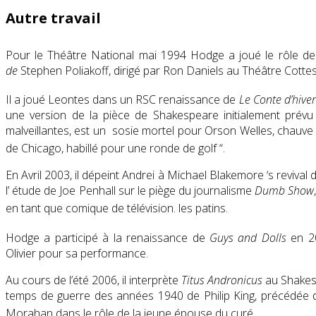
Autre travail
Pour le Théâtre National mai 1994 Hodge a joué le rôle de
de
Stephen Poliakoff, dirigé par Ron Daniels au Théâtre Cotte
Il a joué Leontes dans un RSC renaissance de
Le Conte d’hiver
une version de la pièce de Shakespeare initialement prév
malveillantes, est un sosie mortel pour Orson Welles, chauve
de Chicago, habillé pour une ronde de golf “.
En Avril 2003, il dépeint Andrei à Michael Blakemore ‘s revival
l’ étude de Joe Penhall sur le piège du journalisme
Dumb Show
en tant que comique de télévision. les patins.
Hodge a participé à la renaissance de
Guys and Dolls
en 20
Olivier pour sa performance.
Au cours de l’été 2006, il interprète
Titus Andronicus
au Shakesp
temps de guerre des années 1940 de Philip King, précédée d
Morahan dans le rôle de la jeune épouse du curé.