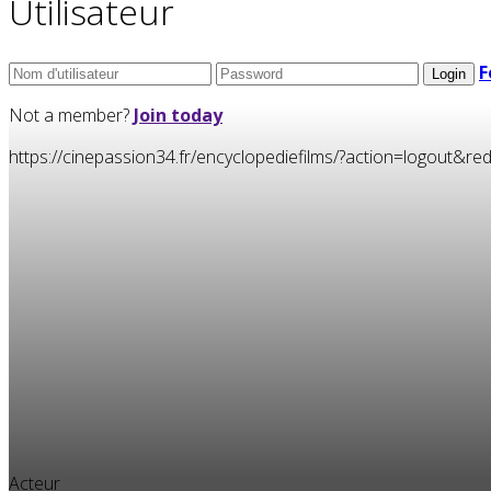
Utilisateur
F
Not a member?
Join today
https://cinepassion34.fr/encyclopediefilms/?action=logou
Acteur