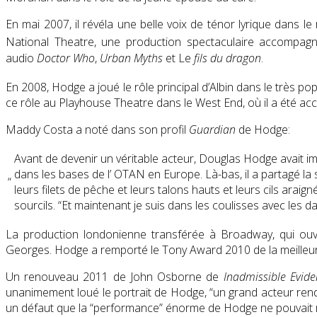
En mai 2007, il révéla une belle voix de ténor lyrique dans le
National Theatre, une production spectaculaire accomp
audio
Doctor Who
,
Urban Myths
et Le
fils du dragon
.
En 2008, Hodge a joué le rôle principal d’Albin dans le très p
ce rôle au Playhouse Theatre dans le West End, où il a été accl
Maddy Costa a noté dans son profil
Guardian
de Hodge:
Avant de devenir un véritable acteur, Douglas Hodge avait imit
dans les bases de l’ OTAN en Europe. Là-bas, il a partagé la s
“
leurs filets de pêche et leurs talons hauts et leurs cils araign
sourcils. “Et maintenant je suis dans les coulisses avec les d
La production londonienne transférée à Broadway, qui ouvr
Georges. Hodge a remporté le Tony Award 2010 de la meilleu
Un renouveau 2011 de John Osborne de
Inadmissible Evide
unanimement loué le portrait de Hodge, “un grand acteur renda
un défaut que la “performance” énorme de Hodge ne pouvait r