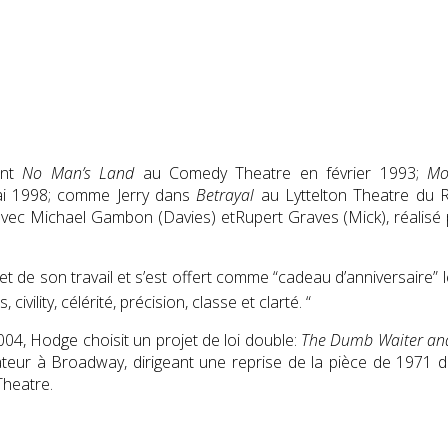
ont
No Man’s Land
au Comedy Theatre en février 1993;
Mo
ai 1998; comme Jerry dans
Betrayal
au Lyttelton Theatre du 
 Michael Gambon (Davies) etRupert Graves (Mick), réalisé par
 et de son travail et s’est offert comme “cadeau d’anniversaire”
lity, célérité, précision, classe et clarté. “
4, Hodge choisit un projet de loi double:
The Dumb Waiter and
ateur à Broadway, dirigeant une reprise de la pièce de 1971 d
 Theatre.