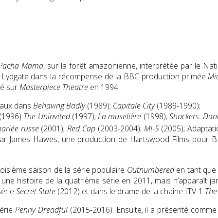
Pacha Mama
, sur la forêt amazonienne, interprétée par le N
tius Lydgate dans la récompense de la BBC production primée
Mi
sé sur
Masterpiece Theatre
en 1994.
ipaux dans
Behaving Badly
(1989);
Capitale City
(1989-1990);
(1996)
The Uninvited
(1997);
La muselière
(1998);
Shockers: Dan
ariée russe
(2001);
Red Cap
(2003-2004);
MI-5
(2005); Adaptati
par James Hawes, une production de Hartswood Films pour BBC
roisième saison de la série populaire
Outnumbered
en tant que 
ne histoire de la quatrième série en 2011, mais n’apparaît jam
série
Secret State
(2012) et dans le drame de la chaîne ITV-1
The
série
Penny Dreadful
(2015-2016). Ensuite, il a présenté comme